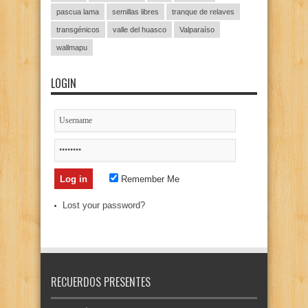
pascua lama
semillas libres
tranque de relaves
transgénicos
valle del huasco
Valparaíso
wallmapu
LOGIN
Remember Me
Lost your password?
RECUERDOS PRESENTES