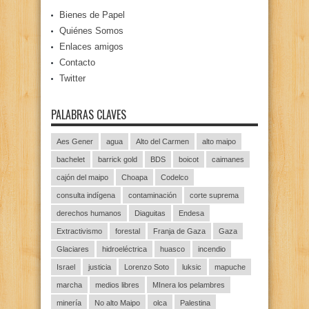
Bienes de Papel
Quiénes Somos
Enlaces amigos
Contacto
Twitter
PALABRAS CLAVES
Aes Gener
agua
Alto del Carmen
alto maipo
bachelet
barrick gold
BDS
boicot
caimanes
cajón del maipo
Choapa
Codelco
consulta indígena
contaminación
corte suprema
derechos humanos
Diaguitas
Endesa
Extractivismo
forestal
Franja de Gaza
Gaza
Glaciares
hidroeléctrica
huasco
incendio
Israel
justicia
Lorenzo Soto
luksic
mapuche
marcha
medios libres
MInera los pelambres
minería
No alto Maipo
olca
Palestina