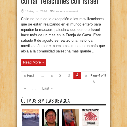
cortar relaciones con Israel
10 August, 2014
Leave a comment
Chile no ha sido la excepción a las movilizaciones
que se están realizando en el mundo entero para
repudiar la masacre palestina que comete Israel
hace más de un mes en la Franja de Gaza. Este
sábado 9 de agosto se realizó una histórica
movilización por el pueblo palestino en un país que
aloja a la comunidad palestina más grande ...
Read More »
4
« First
...
«
2
3
5
Page 4 of 9
6
»
...
Last »
ÚLTIMOS SEMILLAS DE AGUA