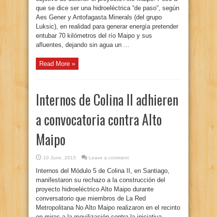
que se dice ser una hidroeléctrica “de paso”, según
Aes Gener y Antofagasta Minerals (del grupo
Luksic), en realidad para generar energía pretender
entubar 70 kilómetros del río Maipo y sus
afluentes, dejando sin agua un ...
Read More »
Internos de Colina II adhieren
a convocatoria contra Alto
Maipo
10 June, 2015
Leave a comment
Internos del Módulo 5 de Colina II, en Santiago,
manifestaron su rechazo a la construcción del
proyecto hidroeléctrico Alto Maipo durante
conversatorio que miembros de La Red
Metropolitana No Alto Maipo realizaron en el recinto
en miras a la movilización contra la iniciativa