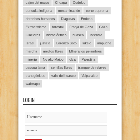
cajón del maipo
Choapa
Codelco
consulta indígena
contaminación
corte suprema
derechos humanos
Diaguitas
Endesa
Extractivismo
forestal
Franja de Gaza
Gaza
Glaciares
hidroeléctrica
huasco
incendio
Israel
justicia
Lorenzo Soto
luksic
mapuche
marcha
medios libres
MInera los pelambres
minería
No alto Maipo
olca
Palestina
pascua lama
semillas libres
tranque de relaves
transgénicos
valle del huasco
Valparaíso
wallmapu
LOGIN