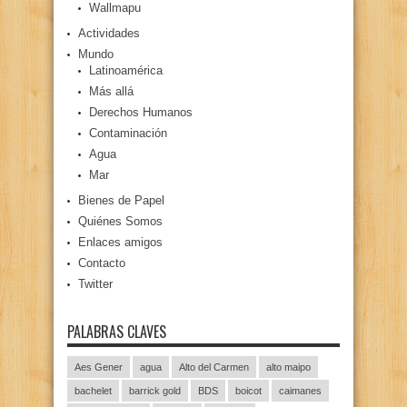
Wallmapu
Actividades
Mundo
Latinoamérica
Más allá
Derechos Humanos
Contaminación
Agua
Mar
Bienes de Papel
Quiénes Somos
Enlaces amigos
Contacto
Twitter
PALABRAS CLAVES
Aes Gener
agua
Alto del Carmen
alto maipo
bachelet
barrick gold
BDS
boicot
caimanes