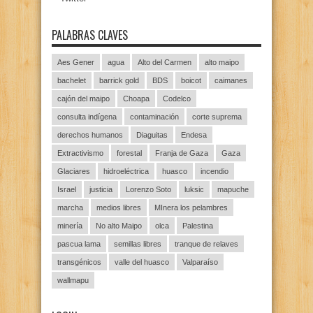
PALABRAS CLAVES
Aes Gener
agua
Alto del Carmen
alto maipo
bachelet
barrick gold
BDS
boicot
caimanes
cajón del maipo
Choapa
Codelco
consulta indígena
contaminación
corte suprema
derechos humanos
Diaguitas
Endesa
Extractivismo
forestal
Franja de Gaza
Gaza
Glaciares
hidroeléctrica
huasco
incendio
Israel
justicia
Lorenzo Soto
luksic
mapuche
marcha
medios libres
MInera los pelambres
minería
No alto Maipo
olca
Palestina
pascua lama
semillas libres
tranque de relaves
transgénicos
valle del huasco
Valparaíso
wallmapu