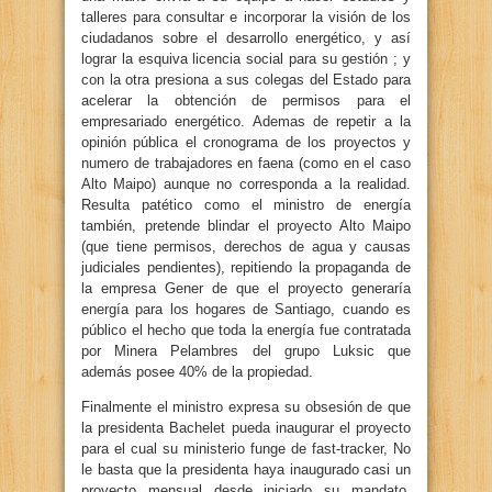
talleres para consultar e incorporar la visión de los
ciudadanos sobre el desarrollo energético, y así
lograr la esquiva licencia social para su gestión ; y
con la otra presiona a sus colegas del Estado para
acelerar la obtención de permisos para el
empresariado energético. Ademas de repetir a la
opinión pública el cronograma de los proyectos y
numero de trabajadores en faena (como en el caso
Alto Maipo) aunque no corresponda a la realidad.
Resulta patético como el ministro de energía
también, pretende blindar el proyecto Alto Maipo
(que tiene permisos, derechos de agua y causas
judiciales pendientes), repitiendo la propaganda de
la empresa Gener de que el proyecto generaría
energía para los hogares de Santiago, cuando es
público el hecho que toda la energía fue contratada
por Minera Pelambres del grupo Luksic que
además posee 40% de la propiedad.
Finalmente el ministro expresa su obsesión de que
la presidenta Bachelet pueda inaugurar el proyecto
para el cual su ministerio funge de fast-tracker, No
le basta que la presidenta haya inaugurado casi un
proyecto mensual desde iniciado su mandato.