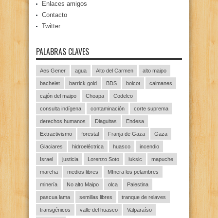
Enlaces amigos
Contacto
Twitter
PALABRAS CLAVES
Aes Gener
agua
Alto del Carmen
alto maipo
bachelet
barrick gold
BDS
boicot
caimanes
cajón del maipo
Choapa
Codelco
consulta indígena
contaminación
corte suprema
derechos humanos
Diaguitas
Endesa
Extractivismo
forestal
Franja de Gaza
Gaza
Glaciares
hidroeléctrica
huasco
incendio
Israel
justicia
Lorenzo Soto
luksic
mapuche
marcha
medios libres
MInera los pelambres
minería
No alto Maipo
olca
Palestina
pascua lama
semillas libres
tranque de relaves
transgénicos
valle del huasco
Valparaíso