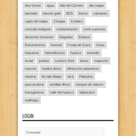
Aes Gener
agua
Alto del Carmen
alto maipo
bachelet
barrick gold
BDS
boicot
caimanes
cajón del maipo
Choapa
Codelco
consulta indígena
contaminación
corte suprema
derechos humanos
Diaguitas
Endesa
Extractivismo
forestal
Franja de Gaza
Gaza
Glaciares
hidroeléctrica
huasco
incendio
Israel
justicia
Lorenzo Soto
luksic
mapuche
marcha
medios libres
MInera los pelambres
minería
No alto Maipo
olca
Palestina
pascua lama
semillas libres
tranque de relaves
transgénicos
valle del huasco
Valparaíso
wallmapu
LOGIN