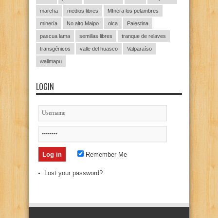
marcha
medios libres
MInera los pelambres
minería
No alto Maipo
olca
Palestina
pascua lama
semillas libres
tranque de relaves
transgénicos
valle del huasco
Valparaíso
wallmapu
LOGIN
Remember Me
Lost your password?