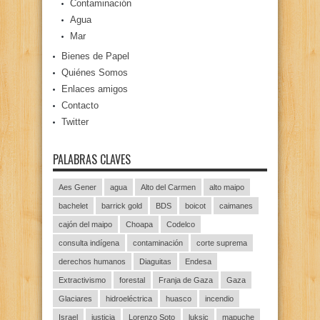
Contaminación
Agua
Mar
Bienes de Papel
Quiénes Somos
Enlaces amigos
Contacto
Twitter
PALABRAS CLAVES
Aes Gener
agua
Alto del Carmen
alto maipo
bachelet
barrick gold
BDS
boicot
caimanes
cajón del maipo
Choapa
Codelco
consulta indígena
contaminación
corte suprema
derechos humanos
Diaguitas
Endesa
Extractivismo
forestal
Franja de Gaza
Gaza
Glaciares
hidroeléctrica
huasco
incendio
Israel
justicia
Lorenzo Soto
luksic
mapuche