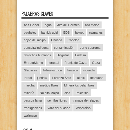
PALABRAS CLAVES
Aes Gener
agua
Alto del Carmen
alto maipo
bachelet
barrick gold
BDS
boicot
caimanes
cajón del maipo
Choapa
Codelco
consulta indígena
contaminación
corte suprema
derechos humanos
Diaguitas
Endesa
Extractivismo
forestal
Franja de Gaza
Gaza
Glaciares
hidroeléctrica
huasco
incendio
Israel
justicia
Lorenzo Soto
luksic
mapuche
marcha
medios libres
MInera los pelambres
minería
No alto Maipo
olca
Palestina
pascua lama
semillas libres
tranque de relaves
transgénicos
valle del huasco
Valparaíso
wallmapu