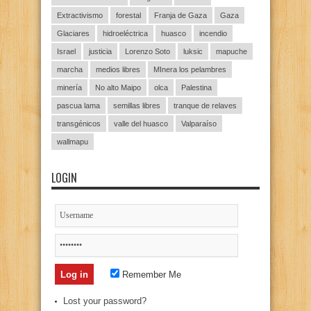
Extractivismo
forestal
Franja de Gaza
Gaza
Glaciares
hidroeléctrica
huasco
incendio
Israel
justicia
Lorenzo Soto
luksic
mapuche
marcha
medios libres
MInera los pelambres
minería
No alto Maipo
olca
Palestina
pascua lama
semillas libres
tranque de relaves
transgénicos
valle del huasco
Valparaíso
wallmapu
LOGIN
Remember Me
Lost your password?