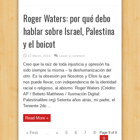
Roger Waters: por qué debo
hablar sobre Israel, Palestina
y el boicot
22 March, 2014
Leave a comment
Creo que la raíz de toda injusticia y opresión ha
sido siempre la misma – la deshumanización del
otro. Es la obsesión por Nosotros y Ellos la que
nos puede llevar, con independencia de la identidad
racial o religioso, al abismo. Roger Waters (Crédito:
AP / Bebeto Matthews / Ilustración Digital:
Palestinalibre.org) Setenta años atrás, mi padre, el
Teniente 2do ...
Read More »
« First
...
«
5
6
7
8
Page 9 of 9
9