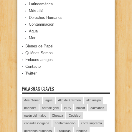
Latinoamérica
Más allá
Derechos Humanos
Contaminación
Agua
Mar
Bienes de Papel
Quiénes Somos
Enlaces amigos
Contacto
Twitter
PALABRAS CLAVES
Aes Gener
agua
Alto del Carmen
alto maipo
bachelet
barrick gold
BDS
boicot
caimanes
cajón del maipo
Choapa
Codelco
consulta indígena
contaminación
corte suprema
derechos humanos
Diaguitas
Endesa