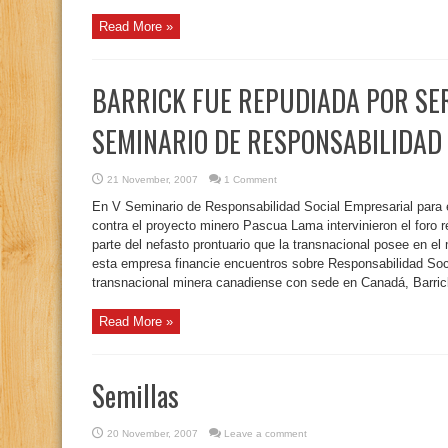
Read More »
BARRICK FUE REPUDIADA POR SE
SEMINARIO DE RESPONSABILIDAD
21 November, 2007
1 Comment
En V Seminario de Responsabilidad Social Empresarial para 
contra el proyecto minero Pascua Lama intervinieron el foro 
parte del nefasto prontuario que la transnacional posee en e
esta empresa financie encuentros sobre Responsabilidad Soc
transnacional minera canadiense con sede en Canadá, Barrick
Read More »
Semillas
20 November, 2007
Leave a comment