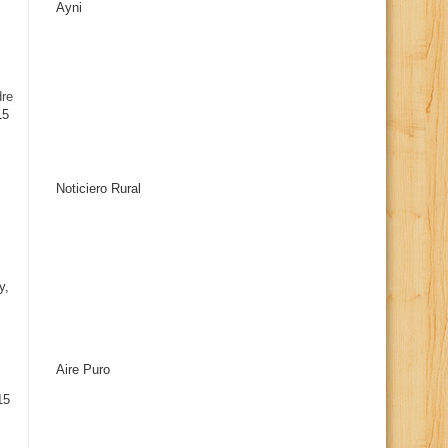
Ayni
s
dre
15
Noticiero Rural
y,
Aire Puro
15