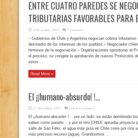
ENTRE CUATRO PAREDES SE NEGO
TRIBUTARIAS FAVORABLES PARA 
3 December, 2007
1 Comment
– Gobiernos de Chile y Argentina negocian cobros tributarios 
desmedro de los intereses de los pueblos.– Negociador chilen
términos de la negociación.– Organizaciones opositoras al 
el proceso, se congele la aprobación de nuevos Protocolos d
estos ...
Read More »
El ¡¡humano-absurdo! !…
27 November, 2007
Leave a comment
El ¡¡humano-absurdo! !… por un lado: se están derritiendo los
saben como pararlo… y por el otro CHILE aprueba proyecto par
valle de San Félix, el agua más pura en Chile corre por ríos 
más precioso recurso (agua). Grandísimos ...