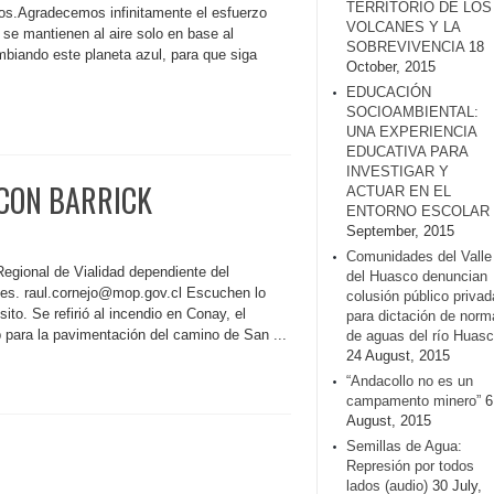
TERRITORIO DE LOS
tos.Agradecemos infinitamente el esfuerzo
VOLCANES Y LA
se mantienen al aire solo en base al
SOBREVIVENCIA
18
mbiando este planeta azul, para que siga
October, 2015
EDUCACIÓN
SOCIOAMBIENTAL:
UNA EXPERIENCIA
EDUCATIVA PARA
INVESTIGAR Y
CON BARRICK
ACTUAR EN EL
ENTORNO ESCOLAR
September, 2015
Comunidades del Valle
egional de Vialidad dependiente del
del Huasco denuncian
nes. raul.cornejo@mop.gov.cl Escuchen lo
colusión público privad
sito. Se refirió al incendio en Conay, el
para dictación de norm
 para la pavimentación del camino de San ...
de aguas del río Huasc
24 August, 2015
“Andacollo no es un
campamento minero”
6
August, 2015
Semillas de Agua:
Represión por todos
lados (audio)
30 July,