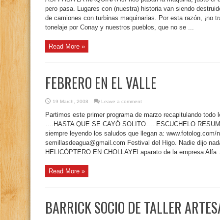
pero pasa. Lugares con (nuestra) historia van siendo destruid
de camiones con turbinas maquinarias. Por esta razón, ¡no 
tonelaje por Conay y nuestros pueblos, que no se ...
Read More »
FEBRERO EN EL VALLE
19 March, 2008
Leave a comment
Partimos este primer programa de marzo recapitulando todo lo
….HASTA QUE SE CAYÓ SOLITO…. ESCUCHELO RESUME
siempre leyendo los saludos que llegan a: www.fotolog.com
semillasdeagua@gmail.com Festival del Higo. Nadie dijo nada 
HELICÓPTERO EN CHOLLAYEl aparato de la empresa Alfa .
Read More »
BARRICK SOCIO DE TALLER ARTES