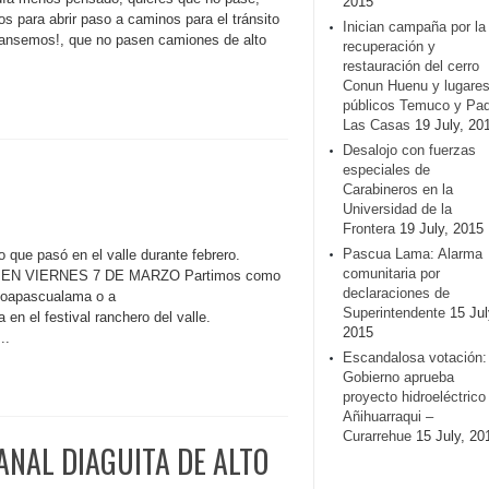
2015
os para abrir paso a caminos para el tránsito
Inician campaña por la
transemos!, que no pasen camiones de alto
recuperación y
restauración del cerro
Conun Huenu y lugare
públicos Temuco y Pa
Las Casas
19 July, 20
Desalojo con fuerzas
especiales de
Carabineros en la
Universidad de la
Frontera
19 July, 2015
Pascua Lama: Alarma
 que pasó en el valle durante febrero.
comunitaria por
N VIERNES 7 DE MARZO Partimos como
declaraciones de
/noapascualama o a
Superintendente
15 Jul
en el festival ranchero del valle.
2015
..
Escandalosa votación:
Gobierno aprueba
proyecto hidroeléctrico
Añihuarraqui –
Curarrehue
15 July, 20
ANAL DIAGUITA DE ALTO