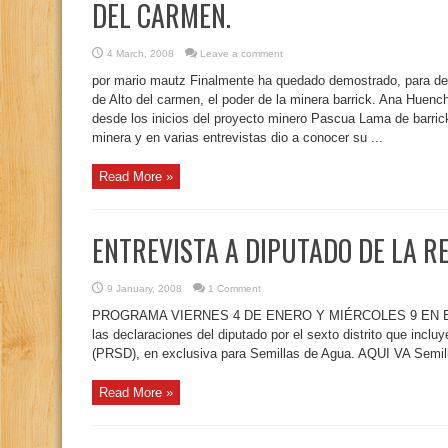
DEL CARMEN.
4 March, 2008
Leave a comment
por mario mautz Finalmente ha quedado demostrado, para des
de Alto del carmen, el poder de la minera barrick. Ana Huenchi
desde los inicios del proyecto minero Pascua Lama de barrick
minera y en varias entrevistas dio a conocer su ...
Read More »
ENTREVISTA A DIPUTADO DE LA R
9 January, 2008
1 Comment
PROGRAMA VIERNES 4 DE ENERO Y MIÉRCOLES 9 EN EL 
las declaraciones del diputado por el sexto distrito que inclu
(PRSD), en exclusiva para Semillas de Agua. AQUI VA Semil
Read More »