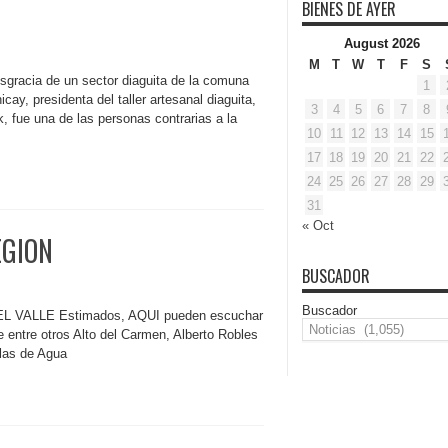
BIENES DE AYER
August 2026
M
T
W
T
F
S
gracia de un sector diaguita de la comuna
1
cay, presidenta del taller artesanal diaguita,
3
4
5
6
7
8
, fue una de las personas contrarias a la
10
11
12
13
14
15
17
18
19
20
21
22
24
25
26
27
28
29
31
« Oct
EGION
BUSCADOR
Buscador
VALLE Estimados, AQUI pueden escuchar
ye entre otros Alto del Carmen, Alberto Robles
las de Agua