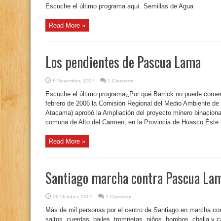
Escuche el último programa aquí. Semillas de Agua
Read More »
Los pendientes de Pascua Lama
8 November, 2007
1 Comment
Escuche el último programa¿Por qué Barrick no puede comenz
febrero de 2006 la Comisión Regional del Medio Ambiente d
Atacama) aprobó la Ampliación del proyecto minero binacion
comuna de Alto del Carmen, en la Provincia de Huasco.Éste h
Read More »
Santiago marcha contra Pascua La
29 October, 2007
1 Comment
Más de mil personas por el centro de Santiago en marcha co
saltos, cuerdas, bailes, trompetas, niños, bombos, challa y 