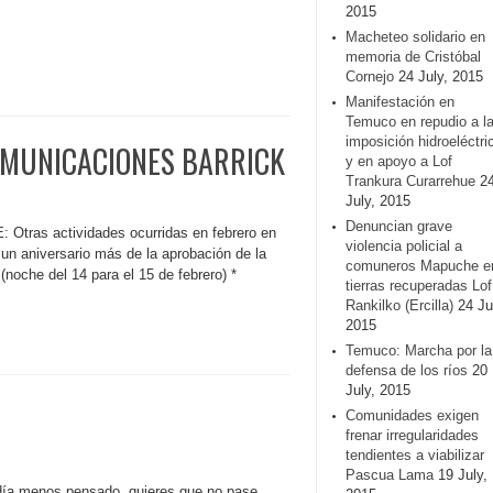
2015
Macheteo solidario en
memoria de Cristóbal
Cornejo
24 July, 2015
Manifestación en
Temuco en repudio a l
imposición hidroeléctri
COMUNICACIONES BARRICK
y en apoyo a Lof
Trankura Curarrehue
2
July, 2015
Denuncian grave
s actividades ocurridas en febrero en
violencia policial a
 un aniversario más de la aprobación de la
comuneros Mapuche e
noche del 14 para el 15 de febrero) *
tierras recuperadas Lof
Rankilko (Ercilla)
24 Ju
2015
Temuco: Marcha por la
defensa de los ríos
20
July, 2015
Comunidades exigen
frenar irregularidades
tendientes a viabilizar
Pascua Lama
19 July,
ía menos pensado, quieres que no pase,