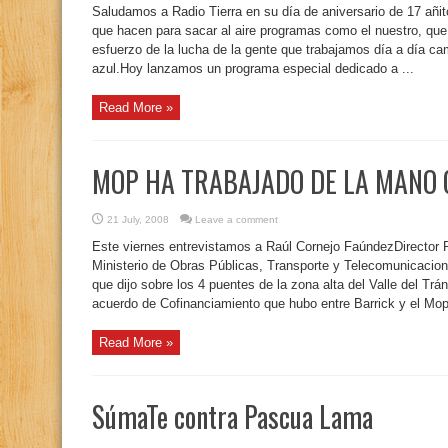
Saludamos a Radio Tierra en su día de aniversario de 17 añi
que hacen para sacar al aire programas como el nuestro, que 
esfuerzo de la lucha de la gente que trabajamos día a día ca
azul.Hoy lanzamos un programa especial dedicado a ...
Read More »
MOP HA TRABAJADO DE LA MANO 
21 July, 2008
Leave a comment
Este viernes entrevistamos a Raúl Cornejo FaúndezDirector R
Ministerio de Obras Públicas, Transporte y Telecomunicacio
que dijo sobre los 4 puentes de la zona alta del Valle del Trán
acuerdo de Cofinanciamiento que hubo entre Barrick y el Mop
Read More »
SúmaTe contra Pascua Lama