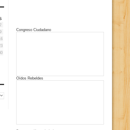
S
2
Congreso Ciudadano
9
16
23
30
Oídos Rebeldes