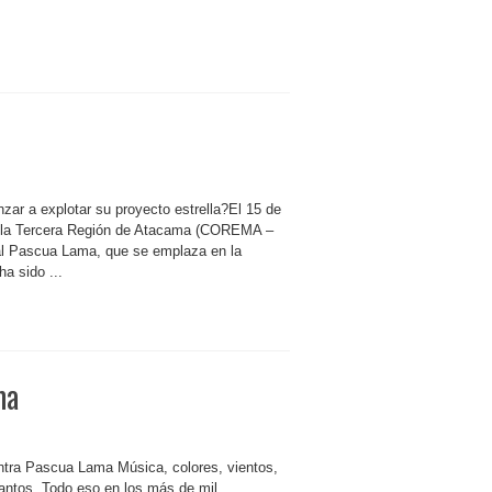
ar a explotar su proyecto estrella?El 15 de
e la Tercera Región de Atacama (COREMA –
al Pascua Lama, que se emplaza en la
a sido ...
ma
ntra Pascua Lama Música, colores, vientos,
cantos. Todo eso en los más de mil