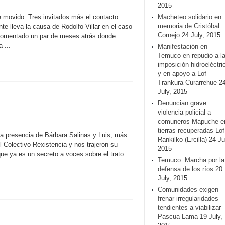
2015
e movido. Tres invitados más el contacto
Macheteo solidario en
memoria de Cristóbal
e lleva la causa de Rodolfo Villar en el caso
Cornejo
24 July, 2015
a comentado un par de meses atrás donde
 ...
Manifestación en
Temuco en repudio a l
imposición hidroeléctri
y en apoyo a Lof
Trankura Curarrehue
2
July, 2015
Denuncian grave
violencia policial a
comuneros Mapuche e
tierras recuperadas Lof
la presencia de Bárbara Salinas y Luis, más
Rankilko (Ercilla)
24 Ju
 Colectivo Rexistencia y nos trajeron su
2015
 que ya es un secreto a voces sobre el trato
Temuco: Marcha por la
defensa de los ríos
20
July, 2015
Comunidades exigen
frenar irregularidades
tendientes a viabilizar
Pascua Lama
19 July,