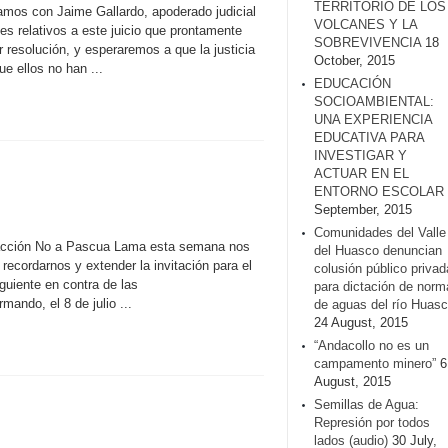
TERRITORIO DE LOS
os con Jaime Gallardo, apoderado judicial
VOLCANES Y LA
es relativos a este juicio que prontamente
SOBREVIVENCIA
18
 resolución, y esperaremos a que la justicia
October, 2015
e ellos no han ...
EDUCACIÓN
SOCIOAMBIENTAL:
UNA EXPERIENCIA
EDUCATIVA PARA
INVESTIGAR Y
ACTUAR EN EL
ENTORNO ESCOLAR
September, 2015
Comunidades del Valle
 acción No a Pascua Lama esta semana nos
del Huasco denuncian
ecordarnos y extender la invitación para el
colusión público privad
iguiente en contra de las
para dictación de norm
ndo, el 8 de julio ...
de aguas del río Huasc
24 August, 2015
“Andacollo no es un
campamento minero”
6
August, 2015
Semillas de Agua:
Represión por todos
lados (audio)
30 July,