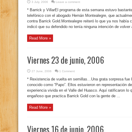
3 July, 2006
Leave a comment
* Barrick y VillarEl programa de esta semana estuvo bastant
telefónico con el abogado Hernán Montealegre, que actualment
contra Barrick Gold.Montealegre reiteró lo que ya nos habí
indicó que su defendido no tenía ninguna intención de volver a
Read More »
Viernes 23 de junio, 2006
27 June, 2006
1 Comment
* Rexistencia de vuelta en semillas…Una grata sorpresa fue 
conocido como “Papo”. Ellos estuvieron en representación del
experiencia vivida en el Valle del Huasco. Aquí ratificaron lo
engañoso que practica Barrick Gold con la gente de ...
Read More »
Viernes 16 de junio, 2006