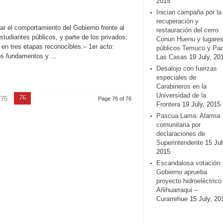
2015
Inician campaña por la
recuperación y
ar el comportamiento del Gobierno frente al
restauración del cerro
tudiantes públicos, y parte de los privados,
Conun Huenu y lugare
o en tres etapas reconocibles:– 1er acto:
públicos Temuco y Pa
dos fundamentos y ...
Las Casas
19 July, 20
Desalojo con fuerzas
especiales de
Carabineros en la
Universidad de la
76
75
Page 76 of 76
Frontera
19 July, 2015
Pascua Lama: Alarma
comunitaria por
declaraciones de
Superintendente
15 Jul
2015
Escandalosa votación:
Gobierno aprueba
proyecto hidroeléctrico
Añihuarraqui –
Curarrehue
15 July, 20