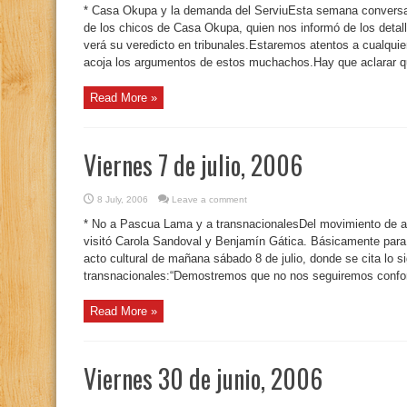
* Casa Okupa y la demanda del ServiuEsta semana conversam
de los chicos de Casa Okupa, quien nos informó de los detall
verá su veredicto en tribunales.Estaremos atentos a cualquier
acoja los argumentos de estos muchachos.Hay que aclarar qu
Read More »
Viernes 7 de julio, 2006
8 July, 2006
Leave a comment
* No a Pascua Lama y a transnacionalesDel movimiento de
visitó Carola Sandoval y Benjamín Gática. Básicamente para r
acto cultural de mañana sábado 8 de julio, donde se cita lo s
transnacionales:“Demostremos que no nos seguiremos conforma
Read More »
Viernes 30 de junio, 2006