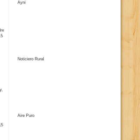
Ayni
s
dre
15
Noticiero Rural
y,
Aire Puro
15