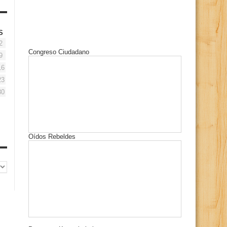
S
2
Congreso Ciudadano
9
16
23
30
Oídos Rebeldes