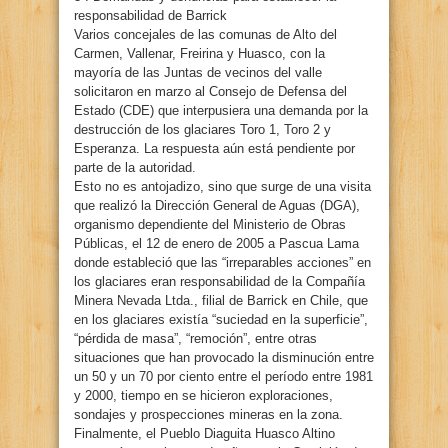
responsabilidad de Barrick
Varios concejales de las comunas de Alto del
Carmen, Vallenar, Freirina y Huasco, con la
mayoría de las Juntas de vecinos del valle
solicitaron en marzo al Consejo de Defensa del
Estado (CDE) que interpusiera una demanda por la
destrucción de los glaciares Toro 1, Toro 2 y
Esperanza. La respuesta aún está pendiente por
parte de la autoridad.
Esto no es antojadizo, sino que surge de una visita
que realizó la Dirección General de Aguas (DGA),
organismo dependiente del Ministerio de Obras
Públicas, el 12 de enero de 2005 a Pascua Lama
donde estableció que las “irreparables acciones” en
los glaciares eran responsabilidad de la Compañía
Minera Nevada Ltda., filial de Barrick en Chile, que
en los glaciares existía “suciedad en la superficie”,
“pérdida de masa”, “remoción”, entre otras
situaciones que han provocado la disminución entre
un 50 y un 70 por ciento entre el período entre 1981
y 2000, tiempo en se hicieron exploraciones,
sondajes y prospecciones mineras en la zona.
Finalmente, el Pueblo Diaguita Huasco Altino