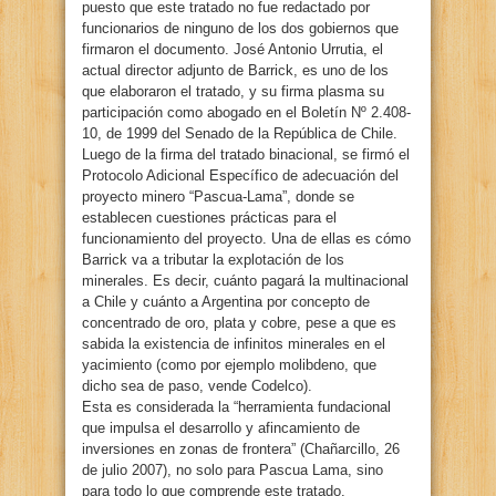
puesto que este tratado no fue redactado por
funcionarios de ninguno de los dos gobiernos que
firmaron el documento. José Antonio Urrutia, el
actual director adjunto de Barrick, es uno de los
que elaboraron el tratado, y su firma plasma su
participación como abogado en el Boletín Nº 2.408-
10, de 1999 del Senado de la República de Chile.
Luego de la firma del tratado binacional, se firmó el
Protocolo Adicional Específico de adecuación del
proyecto minero “Pascua-Lama”, donde se
establecen cuestiones prácticas para el
funcionamiento del proyecto. Una de ellas es cómo
Barrick va a tributar la explotación de los
minerales. Es decir, cuánto pagará la multinacional
a Chile y cuánto a Argentina por concepto de
concentrado de oro, plata y cobre, pese a que es
sabida la existencia de infinitos minerales en el
yacimiento (como por ejemplo molibdeno, que
dicho sea de paso, vende Codelco).
Esta es considerada la “herramienta fundacional
que impulsa el desarrollo y afincamiento de
inversiones en zonas de frontera” (Chañarcillo, 26
de julio 2007), no solo para Pascua Lama, sino
para todo lo que comprende este tratado.