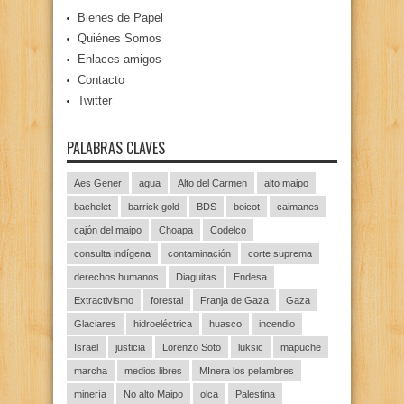
Bienes de Papel
Quiénes Somos
Enlaces amigos
Contacto
Twitter
PALABRAS CLAVES
Aes Gener
agua
Alto del Carmen
alto maipo
bachelet
barrick gold
BDS
boicot
caimanes
cajón del maipo
Choapa
Codelco
consulta indígena
contaminación
corte suprema
derechos humanos
Diaguitas
Endesa
Extractivismo
forestal
Franja de Gaza
Gaza
Glaciares
hidroeléctrica
huasco
incendio
Israel
justicia
Lorenzo Soto
luksic
mapuche
marcha
medios libres
MInera los pelambres
minería
No alto Maipo
olca
Palestina