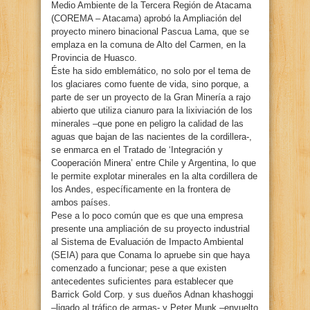
Medio Ambiente de la Tercera Región de Atacama
(COREMA – Atacama) aprobó la Ampliación del
proyecto minero binacional Pascua Lama, que se
emplaza en la comuna de Alto del Carmen, en la
Provincia de Huasco.
Éste ha sido emblemático, no solo por el tema de
los glaciares como fuente de vida, sino porque, a
parte de ser un proyecto de la Gran Minería a rajo
abierto que utiliza cianuro para la lixiviación de los
minerales –que pone en peligro la calidad de las
aguas que bajan de las nacientes de la cordillera-,
se enmarca en el Tratado de ‘Integración y
Cooperación Minera’ entre Chile y Argentina, lo que
le permite explotar minerales en la alta cordillera de
los Andes, específicamente en la frontera de
ambos países.
Pese a lo poco común que es que una empresa
presente una ampliación de su proyecto industrial
al Sistema de Evaluación de Impacto Ambiental
(SEIA) para que Conama lo apruebe sin que haya
comenzado a funcionar; pese a que existen
antecedentes suficientes para establecer que
Barrick Gold Corp. y sus dueños Adnan khashoggi
–ligado al tráfico de armas- y Peter Munk –envuelto