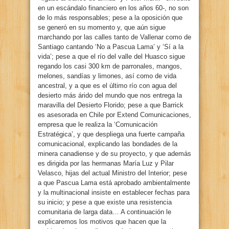
en un escándalo financiero en los años 60-, no son
de lo más responsables; pese a la oposición que
se generó en su momento y, que aún sigue
marchando por las calles tanto de Vallenar como de
Santiago cantando ‘No a Pascua Lama’ y ‘Sí a la
vida’; pese a que el río del valle del Huasco sigue
regando los casi 300 km de parronales, mangos,
melones, sandías y limones, así como de vida
ancestral, y a que es el último río con agua del
desierto más árido del mundo que nos entrega la
maravilla del Desierto Florido; pese a que Barrick
es asesorada en Chile por Extend Comunicaciones,
empresa que le realiza la ‘Comunicación
Estratégica’, y que despliega una fuerte campaña
comunicacional, explicando las bondades de la
minera canadiense y de su proyecto, y que además
es dirigida por las hermanas María Luz y Pilar
Velasco, hijas del actual Ministro del Interior; pese
a que Pascua Lama está aprobado ambientalmente
y la multinacional insiste en establecer fechas para
su inicio; y pese a que existe una resistencia
comunitaria de larga data… A continuación le
explicaremos los motivos que hacen que la