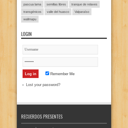
pascua lama
semillas libres
tranque de relaves
transgénicos
valle del huasco
Valparaíso
wallmapu
LOGIN
Remember Me
Lost your password?
RECUERDOS PRESENTES