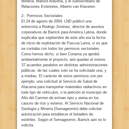
Minería, Marisol Aravena, y el subsecretario de
Relaciones Exteriores, Alberto van Klaveren.
2-. Permisos Sectoriales
El 24 de agosto de 2004, LND publicó una
entrevista a Rodrigo Jiménez, director de asuntos
corporativos de Barrick para América Latina, donde
explicaba que septiembre de este año era la fecha
de inicio de explotación de Pascua Lama, si es que
se contaba con todos los permisos sectoriales.
Como hemos dicho, si bien Conama ya aprobó
ambientalmente el proyecto, aún quedan al menos
37 acuerdos paralelos en distintas administraciones
públicas, de las cuales solo se ha solicitado una, y
a medias. El carácter de estos permisos son por
ejemplo, una solicitud al Servicio de Salud de
Atacama para transportar materiales radiactivos en
todo tipo de vehículos, o la petición al municipio de
Alto del Carmen de extraer ripio y arena en los
cauces de ríos y esteros. Al Servicio Nacional de
Geología y Minería (Sernageomin) debe solicitar
autorización para establecer el botadero de
estériles. Según el Sernageomin, Barrick aún no lo
solicita.