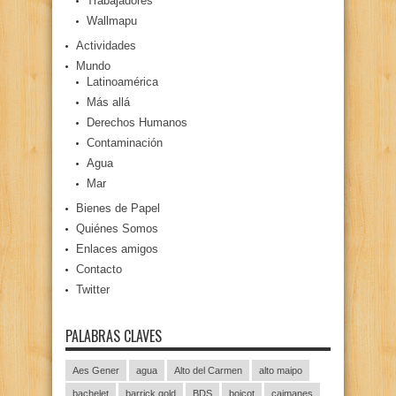
Trabajadores
Wallmapu
Actividades
Mundo
Latinoamérica
Más allá
Derechos Humanos
Contaminación
Agua
Mar
Bienes de Papel
Quiénes Somos
Enlaces amigos
Contacto
Twitter
PALABRAS CLAVES
Aes Gener
agua
Alto del Carmen
alto maipo
bachelet
barrick gold
BDS
boicot
caimanes