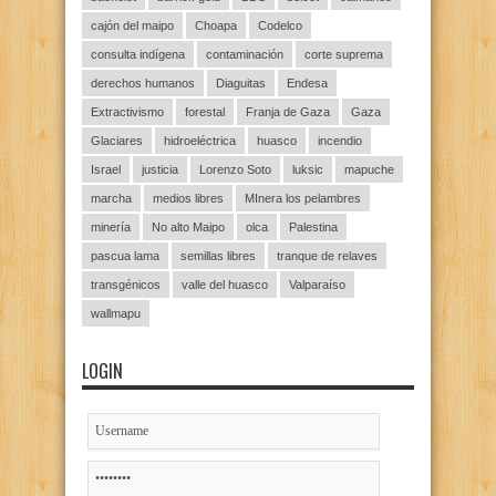
cajón del maipo
Choapa
Codelco
consulta indígena
contaminación
corte suprema
derechos humanos
Diaguitas
Endesa
Extractivismo
forestal
Franja de Gaza
Gaza
Glaciares
hidroeléctrica
huasco
incendio
Israel
justicia
Lorenzo Soto
luksic
mapuche
marcha
medios libres
MInera los pelambres
minería
No alto Maipo
olca
Palestina
pascua lama
semillas libres
tranque de relaves
transgénicos
valle del huasco
Valparaíso
wallmapu
LOGIN