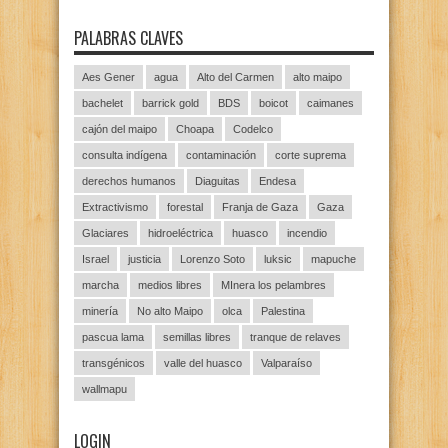
PALABRAS CLAVES
Aes Gener
agua
Alto del Carmen
alto maipo
bachelet
barrick gold
BDS
boicot
caimanes
cajón del maipo
Choapa
Codelco
consulta indígena
contaminación
corte suprema
derechos humanos
Diaguitas
Endesa
Extractivismo
forestal
Franja de Gaza
Gaza
Glaciares
hidroeléctrica
huasco
incendio
Israel
justicia
Lorenzo Soto
luksic
mapuche
marcha
medios libres
MInera los pelambres
minería
No alto Maipo
olca
Palestina
pascua lama
semillas libres
tranque de relaves
transgénicos
valle del huasco
Valparaíso
wallmapu
LOGIN