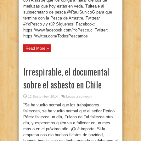
con Arrastre que los obliga a matar cientos de
merluzas que hoy están en veda. Tuiteale al
subsecretario de pesca @RaulSunicoG para que
termine con la Pesca de Arrastre. Twittear
#YoPesco ¿y tú? Síguenos! Facebook:
https://www.facebook.com/YoPesco.cl Twitter:
https://twitter.com/TodosPescamos
Read More »
Irrespirable, el documental
sobre el asbesto en Chile
12 September, 2014
Leave a comment
“Se ha vuelto normal que los trabajadores
fallezcan, se ha vuelto normal que el señor Perico
Pérez fallezca un día, Fulano de Tal fallezca otro
día, y esperemos quién va a fallecer en un mes
más o en el próximo año. ¡Qué importa! Si la
empresa nos dio buenas fiestas de navidad,
buenos bonos, nos dio leche cuando cuidábamos el