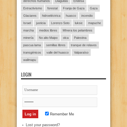
derechos humanos
Diaguitas
Endesa
Extractivismo
forestal
Franja de Gaza
Gaza
Glaciares
hidroeléctrica
huasco
incendio
Israel
justicia
Lorenzo Soto
luksic
mapuche
marcha
medios libres
MInera los pelambres
minería
No alto Maipo
olca
Palestina
pascua lama
semillas libres
tranque de relaves
transgénicos
valle del huasco
Valparaíso
wallmapu
LOGIN
Remember Me
Lost your password?