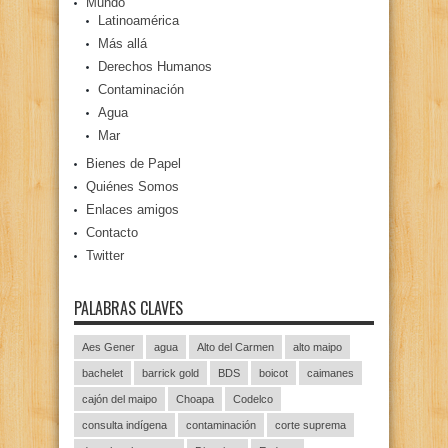
Mundo
Latinoamérica
Más allá
Derechos Humanos
Contaminación
Agua
Mar
Bienes de Papel
Quiénes Somos
Enlaces amigos
Contacto
Twitter
PALABRAS CLAVES
Aes Gener
agua
Alto del Carmen
alto maipo
bachelet
barrick gold
BDS
boicot
caimanes
cajón del maipo
Choapa
Codelco
consulta indígena
contaminación
corte suprema