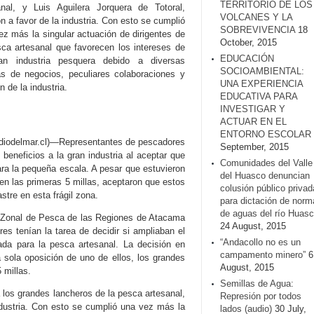
TERRITORIO DE LOS
anal, y Luis Aguilera Jorquera de Totoral,
VOLCANES Y LA
n a favor de la industria. Con esto se cumplió
SOBREVIVENCIA
18
ez más la singular actuación de dirigentes de
October, 2015
sca artesanal que favorecen los intereses de
EDUCACIÓN
an industria pesquera debido a diversas
SOCIOAMBIENTAL:
as de negocios, peculiares colaboraciones y
UNA EXPERIENCIA
n de la industria.
EDUCATIVA PARA
INVESTIGAR Y
ACTUAR EN EL
ENTORNO ESCOLAR
Radiodelmar.cl)—Representantes de pescadores
September, 2015
eneficios a la gran industria al aceptar que
Comunidades del Valle
ra la pequeña escala. A pesar que estuvieron
del Huasco denuncian
en las primeras 5 millas, aceptaron que estos
colusión público privad
stre en esta frágil zona.
para dictación de norm
de aguas del río Huasc
jo Zonal de Pesca de las Regiones de Atacama
24 August, 2015
s tenían la tarea de decidir si ampliaban el
“Andacollo no es un
vada para la pesca artesanal. La decisión en
campamento minero”
6
 sola oposición de uno de ellos, los grandes
August, 2015
 millas.
Semillas de Agua:
los grandes lancheros de la pesca artesanal,
Represión por todos
industria. Con esto se cumplió una vez más la
lados (audio)
30 July,