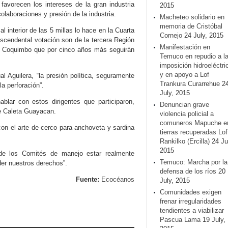
favorecen los intereses de la gran industria
2015
olaboraciones y presión de la industria.
Macheteo solidario en
memoria de Cristóbal
al interior de las 5 millas lo hace en la Cuarta
Cornejo
24 July, 2015
scendental votación son de la tercera Región
Manifestación en
de Coquimbo que por cinco años más seguirán
Temuco en repudio a l
imposición hidroeléctri
y en apoyo a Lof
l Aguilera, “la presión política, seguramente
Trankura Curarrehue
2
a perforación”.
July, 2015
blar con estos dirigentes que participaron,
Denuncian grave
de Caleta Guayacan.
violencia policial a
comuneros Mapuche e
 con el arte de cerco para anchoveta y sardina
tierras recuperadas Lof
Rankilko (Ercilla)
24 Ju
2015
 de los Comités de manejo estar realmente
Temuco: Marcha por la
er nuestros derechos”.
defensa de los ríos
20
Fuente:
Ecocéanos
July, 2015
Comunidades exigen
frenar irregularidades
tendientes a viabilizar
Pascua Lama
19 July,