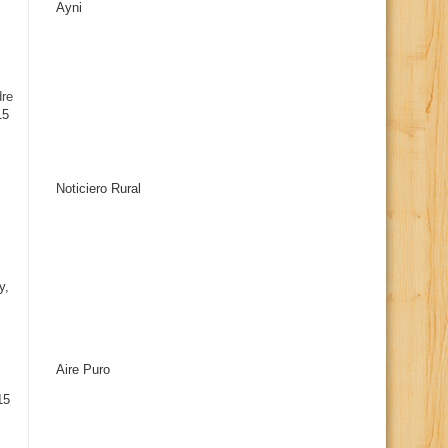
Ayni
s
dre
15
Noticiero Rural
y,
Aire Puro
15