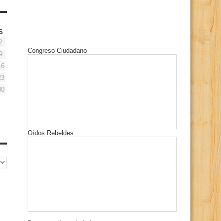
S
2
Congreso Ciudadano
9
16
23
30
Oídos Rebeldes