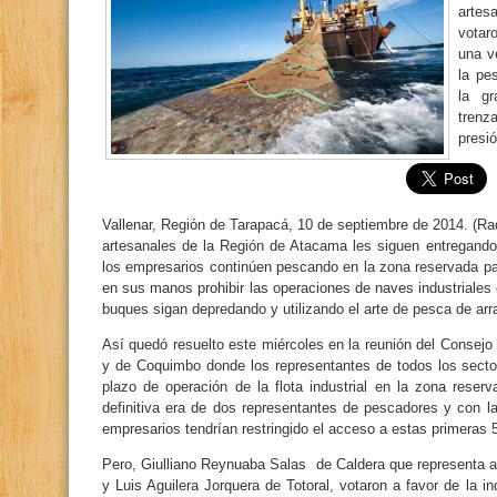
artes
votaro
una v
la pe
la gr
trenz
presió
Vallenar, Región de Tarapacá, 10 de septiembre de 2014. (
artesanales de la Región de Atacama les siguen entregando b
los empresarios continúen pescando en la zona reservada pa
en sus manos prohibir las operaciones de naves industriales 
buques sigan depredando y utilizando el arte de pesca de arra
Así quedó resuelto este miércoles en la reunión del Conse
y de Coquimbo donde los representantes de todos los sectore
plazo de operación de la flota industrial en la zona reser
definitiva era de dos representantes de pescadores y con la
empresarios tendrían restringido el acceso a estas primeras 5
Pero, Giulliano Reynuaba Salas de Caldera que representa a 
y Luis Aguilera Jorquera de Totoral, votaron a favor de la 