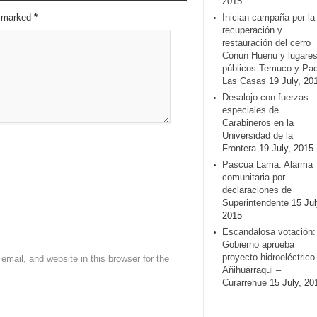
2015
re marked
*
Inician campaña por la
recuperación y
restauración del cerro
Conun Huenu y lugare
públicos Temuco y Pa
Las Casas
19 July, 20
Desalojo con fuerzas
especiales de
Carabineros en la
Universidad de la
Frontera
19 July, 2015
Pascua Lama: Alarma
comunitaria por
declaraciones de
Superintendente
15 Jul
2015
Escandalosa votación:
Gobierno aprueba
proyecto hidroeléctrico
mail, and website in this browser for the
Añihuarraqui –
Curarrehue
15 July, 20