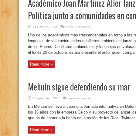
Académico Joan Martínez Alier lanz
Política junto a comunidades en con
16 October, 2014
Leave a comment
Uno de los académicos más trascendentales en torno a las ref
lenguajes de valoración en los conflictos ambientales lanza, 
de los Pobres: Conflictos ambientales y lenguajes de valoraci
el lunes 20 de octubre, estará presente el autor quien comparti
Read More »
Mehuín sigue defendiendo su mar
1 September, 2014
Leave a comment
En Mehuín se llevó a cabo una Jornada informativa en Defens
los 15 años con la empresa Celco y su proyecto de lanzar los 
que da de comer a la bahía de la región de los Ríos. Twittear
Read More »