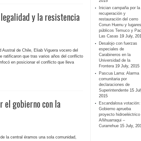
2015
Inician campaña por la
legalidad y la resistencia
recuperación y
restauración del cerro
Conun Huenu y lugare
públicos Temuco y Pa
Las Casas
19 July, 20
Desalojo con fuerzas
especiales de
d Austral de Chile, Eliab Viguera vocero del
Carabineros en la
atificaron que tras varios años del conflicto
Universidad de la
nfocó en posicionar el conflicto que lleva
Frontera
19 July, 2015
Pascua Lama: Alarma
comunitaria por
declaraciones de
Superintendente
15 Jul
2015
 el gobierno con la
Escandalosa votación:
Gobierno aprueba
proyecto hidroeléctrico
Añihuarraqui –
Curarrehue
15 July, 20
 de la central éramos una sola comunidad,