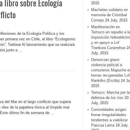
a libro sobre Ecología
2015
Macheteo solidario en
flicto
memoria de Cristóbal
Cornejo
24 July, 2015
Manifestación en
Temuco en repudio a l
lexiones de la Ecología Política y los
imposición hidroeléctri
por primera vez en Chile, el libro “Ecologismo
y en apoyo a Lof
ón”. Twittear Al lanzamiento que se realizará
Trankura Curarrehue
2
rá junto a ...
July, 2015
Denuncian grave
violencia policial a
comuneros Mapuche e
tierras recuperadas Lof
Rankilko (Ercilla)
24 Ju
2015
Temuco: Marcha por la
defensa de los ríos
20
a del Mar en el largo conflicto que supera
July, 2015
riles de la papelera tóxica al límpido mar
Comunidades exigen
 Este último fin de semana de ...
frenar irregularidades
tendientes a viabilizar
Pascua Lama
19 July,