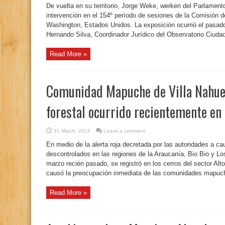
De vuelta en su territorio, Jorge Weke, werken del Parlamen
intervención en el 154º período de sesiones de la Comisió
Washington, Estados Unidos. La exposición ocurrió el pasad
Hernando Silva, Coordinador Jurídico del Observatorio Ciudad
Read More »
Comunidad Mapuche de Villa Nahuel 
forestal ocurrido recientemente en
31 March, 2015
Leave a comment
En medio de la alerta roja decretada por las autoridades a ca
descontrolados en las regiones de la Araucanía, Bio Bio y Lo
marzo recién pasado, se registró en los cerros del sector Al
causó la preocupación inmediata de las comunidades mapuch
Read More »