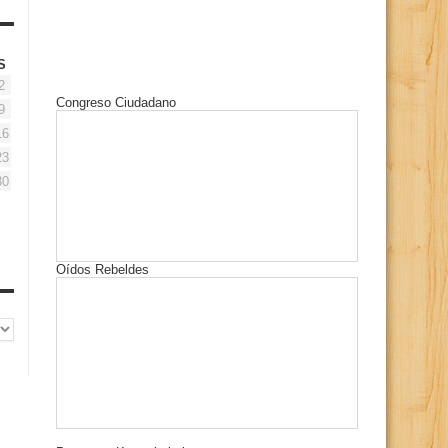
S
2
Congreso Ciudadano
9
16
23
30
Oídos Rebeldes