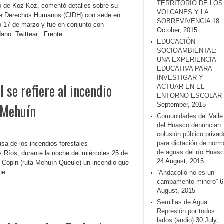
TERRITORIO DE LOS
to de Koz Koz, comentó detalles sobre su
VOLCANES Y LA
n de Derechos Humanos (CIDH) con sede en
SOBREVIVENCIA
18
o 17 de marzo y fue en conjunto con
October, 2015
ano. Twittear Frente ...
EDUCACIÓN
SOCIOAMBIENTAL:
UNA EXPERIENCIA
EDUCATIVA PARA
INVESTIGAR Y
se refiere al incendio
ACTUAR EN EL
ENTORNO ESCOLAR
 Mehuín
September, 2015
Comunidades del Valle
del Huasco denuncian
colusión público privad
para dictación de norm
usa de los incendios forestales
de aguas del río Huasc
s Ríos, durante la noche del miércoles 25 de
24 August, 2015
to Copin (ruta Mehuín-Queule) un incendio que
e ...
“Andacollo no es un
campamento minero”
6
August, 2015
Semillas de Agua:
Represión por todos
lados (audio)
30 July,