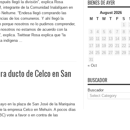
BIENES DE AYER
spués llegó la división”, explica Rosa
f, integrante de la Comunidad Inalafquen en
August 2026
o Neltume. “Endesa llegó comprando las
ncias de los comuneros. Y ahí llegó la
M
T
W
T
F
S
ón porque nosotros no lo pudimos comprender,
1
 nosotros no estamos de acuerdo con la
3
4
5
6
7
8
”, explica. Twittear Rosa explica que “la
10
11
12
13
14
15
a indígena ...
17
18
19
20
21
22
24
25
26
27
28
29
31
« Oct
ra ducto de Celco en San
BUSCADOR
Buscador
mayo en la plaza de San José de la Mariquina
o de la empresa Celco en Mehuín. A pocos días
C) vote a favor o en contra de las