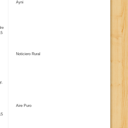
Ayni
s
dre
15
Noticiero Rural
y,
Aire Puro
15