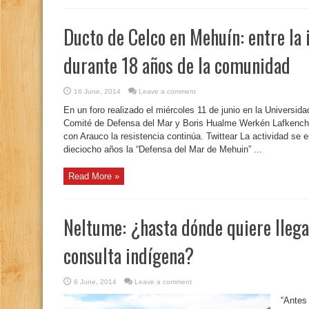
Ducto de Celco en Mehuín: entre la i
durante 18 años de la comunidad
16 June, 2014
Leave a comment
En un foro realizado el miércoles 11 de junio en la Universida
Comité de Defensa del Mar y Boris Hualme Werkén Lafkenche r
con Arauco la resistencia continúa. Twittear La actividad se e
dieciocho años la “Defensa del Mar de Mehuin” ...
Read More »
Neltume: ¿hasta dónde quiere llegar
consulta indígena?
6 June, 2014
Leave a comment
“Antes