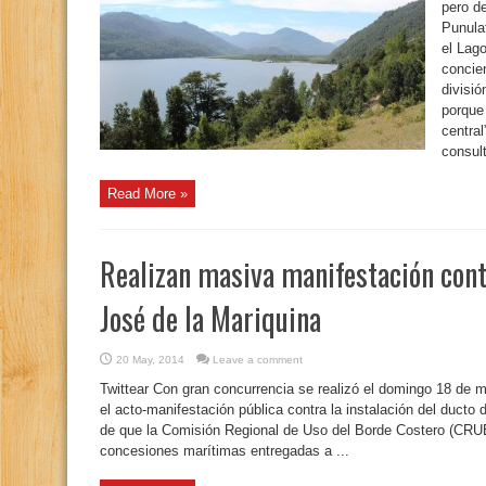
pero de
Punula
el Lag
concie
divisi
porque
central
consult
Read More »
Realizan masiva manifestación cont
José de la Mariquina
20 May, 2014
Leave a comment
Twittear Con gran concurrencia se realizó el domingo 18 de 
el acto-manifestación pública contra la instalación del duct
de que la Comisión Regional de Uso del Borde Costero (CRUB
concesiones marítimas entregadas a ...