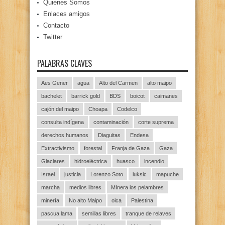
Quiénes Somos
Enlaces amigos
Contacto
Twitter
PALABRAS CLAVES
Aes Gener
agua
Alto del Carmen
alto maipo
bachelet
barrick gold
BDS
boicot
caimanes
cajón del maipo
Choapa
Codelco
consulta indígena
contaminación
corte suprema
derechos humanos
Diaguitas
Endesa
Extractivismo
forestal
Franja de Gaza
Gaza
Glaciares
hidroeléctrica
huasco
incendio
Israel
justicia
Lorenzo Soto
luksic
mapuche
marcha
medios libres
MInera los pelambres
minería
No alto Maipo
olca
Palestina
pascua lama
semillas libres
tranque de relaves