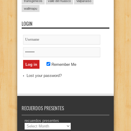
transgénicos
valle del huasco
Valparaíso
wallmapu
LOGIN
Remember Me
Lost your password?
RECUERDOS PRESENTES
recuerdos presentes