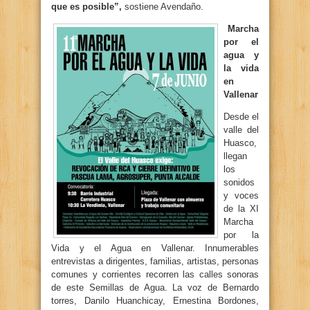
que es posible”,
sostiene Avendaño.
Marcha
por el
agua y
la vida
en
Vallenar
Desde el
valle del
Huasco,
llegan
los
sonidos
y voces
de la XI
Marcha
por la
Vida y el Agua en Vallenar. Innumerables
entrevistas a dirigentes, familias, artistas, personas
comunes y corrientes recorren las calles sonoras
de este Semillas de Agua. La voz de Bernardo
torres, Danilo Huanchicay, Ernestina Bordones,