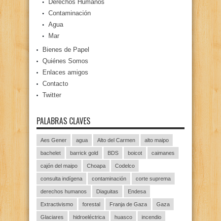
Derechos Humanos
Contaminación
Agua
Mar
Bienes de Papel
Quiénes Somos
Enlaces amigos
Contacto
Twitter
PALABRAS CLAVES
Aes Gener
agua
Alto del Carmen
alto maipo
bachelet
barrick gold
BDS
boicot
caimanes
cajón del maipo
Choapa
Codelco
consulta indígena
contaminación
corte suprema
derechos humanos
Diaguitas
Endesa
Extractivismo
forestal
Franja de Gaza
Gaza
Glaciares
hidroeléctrica
huasco
incendio