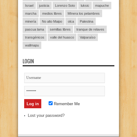
Israel
justicia
Lorenzo Soto
luksic
mapuche
marcha
medios libres
MInera los pelambres
minería
No alto Maipo
olca
Palestina
pascua lama
semillas libres
tranque de relaves
transgénicos
valle del huasco
Valparaíso
wallmapu
LOGIN
Remember Me
Lost your password?