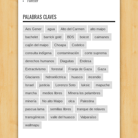
Twitter
PALABRAS CLAVES
Aes Gener
agua
Alto del Carmen
alto maipo
bachelet
barrick gold
BDS
boicot
caimanes
cajón del maipo
Choapa
Codelco
consulta indígena
contaminación
corte suprema
derechos humanos
Diaguitas
Endesa
Extractivismo
forestal
Franja de Gaza
Gaza
Glaciares
hidroeléctrica
huasco
incendio
Israel
justicia
Lorenzo Soto
luksic
mapuche
marcha
medios libres
MInera los pelambres
minería
No alto Maipo
olca
Palestina
pascua lama
semillas libres
tranque de relaves
transgénicos
valle del huasco
Valparaíso
wallmapu