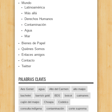
Mundo
Latinoamérica
Más allá
Derechos Humanos
Contaminación
Agua
Mar
Bienes de Papel
Quiénes Somos
Enlaces amigos
Contacto
Twitter
PALABRAS CLAVES
Aes Gener
agua
Alto del Carmen
alto maipo
bachelet
barrick gold
BDS
boicot
caimanes
cajón del maipo
Choapa
Codelco
consulta indígena
contaminación
corte suprema