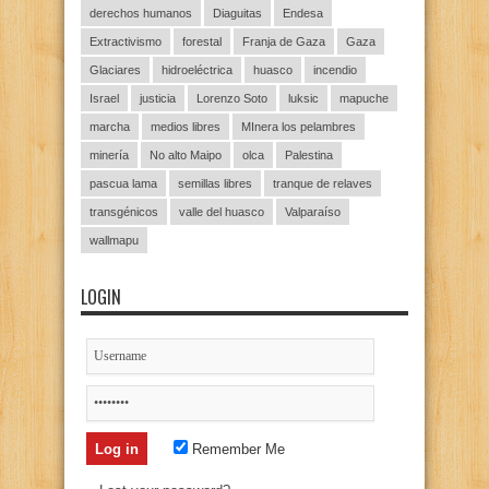
derechos humanos
Diaguitas
Endesa
Extractivismo
forestal
Franja de Gaza
Gaza
Glaciares
hidroeléctrica
huasco
incendio
Israel
justicia
Lorenzo Soto
luksic
mapuche
marcha
medios libres
MInera los pelambres
minería
No alto Maipo
olca
Palestina
pascua lama
semillas libres
tranque de relaves
transgénicos
valle del huasco
Valparaíso
wallmapu
LOGIN
Remember Me