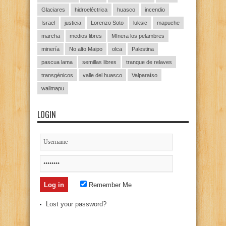
Glaciares
hidroeléctrica
huasco
incendio
Israel
justicia
Lorenzo Soto
luksic
mapuche
marcha
medios libres
MInera los pelambres
minería
No alto Maipo
olca
Palestina
pascua lama
semillas libres
tranque de relaves
transgénicos
valle del huasco
Valparaíso
wallmapu
LOGIN
Remember Me
Lost your password?