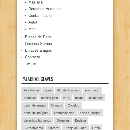
Más allá
Derechos Humanos
Contaminación
Agua
Mar
Bienes de Papel
Quiénes Somos
Enlaces amigos
Contacto
Twitter
PALABRAS CLAVES
Aes Gener
agua
Alto del Carmen
alto maipo
bachelet
barrick gold
BDS
boicot
caimanes
cajón del maipo
Choapa
Codelco
consulta indígena
contaminación
corte suprema
derechos humanos
Diaguitas
Endesa
Extractivismo
forestal
Franja de Gaza
Gaza