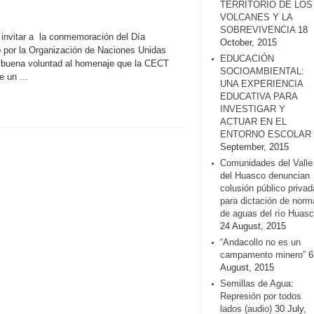
TERRITORIO DE LOS
VOLCANES Y LA
SOBREVIVENCIA
18
n invitar a la conmemoración del Día
October, 2015
do por la Organización de Naciones Unidas
EDUCACIÓN
e buena voluntad al homenaje que la CECT
SOCIOAMBIENTAL:
 un ...
UNA EXPERIENCIA
EDUCATIVA PARA
INVESTIGAR Y
ACTUAR EN EL
ENTORNO ESCOLAR
September, 2015
Comunidades del Valle
del Huasco denuncian
colusión público privad
para dictación de norm
de aguas del río Huasc
24 August, 2015
“Andacollo no es un
campamento minero”
6
August, 2015
Semillas de Agua:
Represión por todos
lados (audio)
30 July,