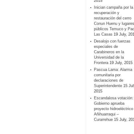
2015
Inician campaña por la
recuperación y
restauración del cerro
Conun Huenu y lugare
públicos Temuco y Pa
Las Casas
19 July, 20
Desalojo con fuerzas
especiales de
Carabineros en la
Universidad de la
Frontera
19 July, 2015
Pascua Lama: Alarma
comunitaria por
declaraciones de
Superintendente
15 Jul
2015
Escandalosa votación:
Gobierno aprueba
proyecto hidroeléctrico
Añihuarraqui –
Curarrehue
15 July, 20