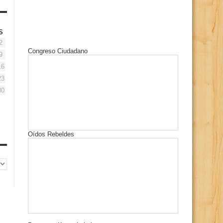
S
2
Congreso Ciudadano
9
16
23
30
Oídos Rebeldes