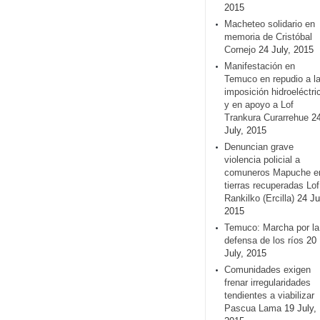
2015
Macheteo solidario en
memoria de Cristóbal
Cornejo
24 July, 2015
Manifestación en
Temuco en repudio a l
imposición hidroeléctri
y en apoyo a Lof
Trankura Curarrehue
2
July, 2015
Denuncian grave
violencia policial a
comuneros Mapuche e
tierras recuperadas Lof
Rankilko (Ercilla)
24 Ju
2015
Temuco: Marcha por la
defensa de los ríos
20
July, 2015
Comunidades exigen
frenar irregularidades
tendientes a viabilizar
Pascua Lama
19 July,