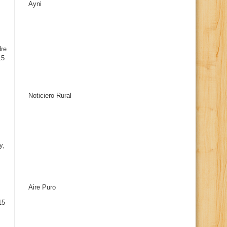
Ayni
s
dre
15
Noticiero Rural
y,
Aire Puro
15