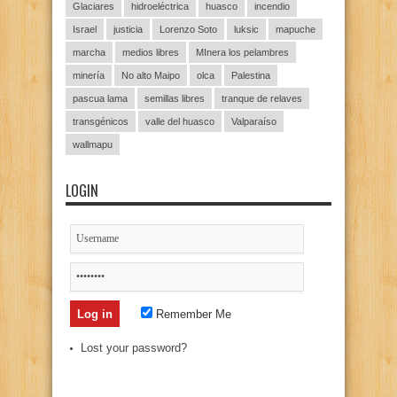
Glaciares
hidroeléctrica
huasco
incendio
Israel
justicia
Lorenzo Soto
luksic
mapuche
marcha
medios libres
MInera los pelambres
minería
No alto Maipo
olca
Palestina
pascua lama
semillas libres
tranque de relaves
transgénicos
valle del huasco
Valparaíso
wallmapu
LOGIN
Remember Me
Lost your password?