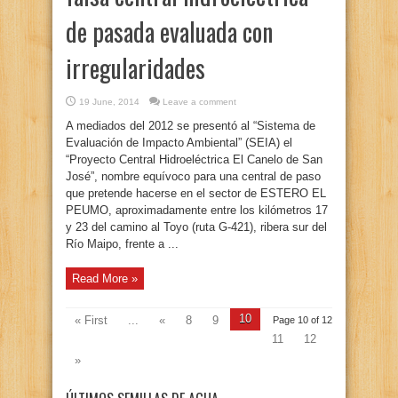
de pasada evaluada con
irregularidades
19 June, 2014
Leave a comment
A mediados del 2012 se presentó al “Sistema de
Evaluación de Impacto Ambiental” (SEIA) el
“Proyecto Central Hidroeléctrica El Canelo de San
José”, nombre equívoco para una central de paso
que pretende hacerse en el sector de ESTERO EL
PEUMO, aproximadamente entre los kilómetros 17
y 23 del camino al Toyo (ruta G-421), ribera sur del
Río Maipo, frente a ...
Read More »
10
« First
...
«
8
9
Page 10 of 12
11
12
»