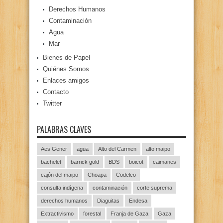
Derechos Humanos
Contaminación
Agua
Mar
Bienes de Papel
Quiénes Somos
Enlaces amigos
Contacto
Twitter
PALABRAS CLAVES
Aes Gener
agua
Alto del Carmen
alto maipo
bachelet
barrick gold
BDS
boicot
caimanes
cajón del maipo
Choapa
Codelco
consulta indígena
contaminación
corte suprema
derechos humanos
Diaguitas
Endesa
Extractivismo
forestal
Franja de Gaza
Gaza