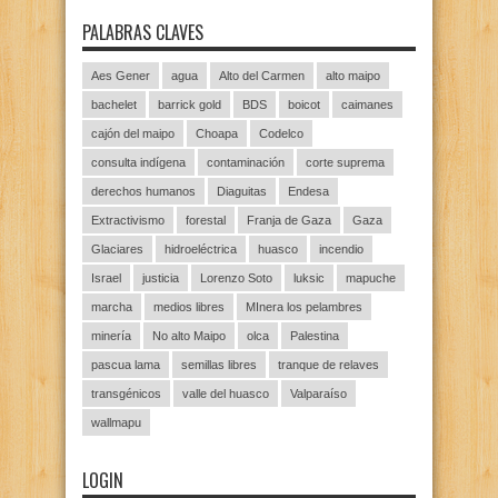
PALABRAS CLAVES
Aes Gener
agua
Alto del Carmen
alto maipo
bachelet
barrick gold
BDS
boicot
caimanes
cajón del maipo
Choapa
Codelco
consulta indígena
contaminación
corte suprema
derechos humanos
Diaguitas
Endesa
Extractivismo
forestal
Franja de Gaza
Gaza
Glaciares
hidroeléctrica
huasco
incendio
Israel
justicia
Lorenzo Soto
luksic
mapuche
marcha
medios libres
MInera los pelambres
minería
No alto Maipo
olca
Palestina
pascua lama
semillas libres
tranque de relaves
transgénicos
valle del huasco
Valparaíso
wallmapu
LOGIN