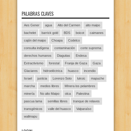
PALABRAS CLAVES
Aes Gener
agua
Alto del Carmen
alto maipo
bachelet
barrick gold
BDS
boicot
caimanes
cajón del maipo
Choapa
Codelco
consulta indígena
contaminación
corte suprema
derechos humanos
Diaguitas
Endesa
Extractivismo
forestal
Franja de Gaza
Gaza
Glaciares
hidroeléctrica
huasco
incendio
Israel
justicia
Lorenzo Soto
luksic
mapuche
marcha
medios libres
MInera los pelambres
minería
No alto Maipo
olca
Palestina
pascua lama
semillas libres
tranque de relaves
transgénicos
valle del huasco
Valparaíso
wallmapu