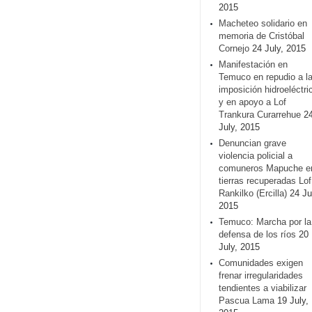
2015
Macheteo solidario en
memoria de Cristóbal
Cornejo
24 July, 2015
Manifestación en
Temuco en repudio a l
imposición hidroeléctri
y en apoyo a Lof
Trankura Curarrehue
2
July, 2015
Denuncian grave
violencia policial a
comuneros Mapuche e
tierras recuperadas Lof
Rankilko (Ercilla)
24 Ju
2015
Temuco: Marcha por la
defensa de los ríos
20
July, 2015
Comunidades exigen
frenar irregularidades
tendientes a viabilizar
Pascua Lama
19 July,