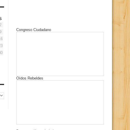
S
2
Congreso Ciudadano
9
16
23
30
Oídos Rebeldes