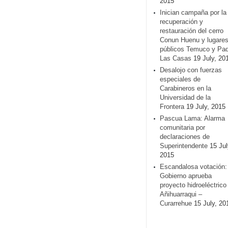
2015
Inician campaña por la
recuperación y
restauración del cerro
Conun Huenu y lugare
públicos Temuco y Pa
Las Casas
19 July, 20
Desalojo con fuerzas
especiales de
Carabineros en la
Universidad de la
Frontera
19 July, 2015
Pascua Lama: Alarma
comunitaria por
declaraciones de
Superintendente
15 Jul
2015
Escandalosa votación:
Gobierno aprueba
proyecto hidroeléctrico
Añihuarraqui –
Curarrehue
15 July, 20