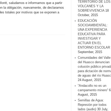
TERRITORIO DE LOS
o Montt, saludamos e informamos que a partir
VOLCANES Y LA
en la obligación, nuevamente, de declararnos
SOBREVIVENCIA
18
des totales por motivos que se exponen a
October, 2015
EDUCACIÓN
SOCIOAMBIENTAL:
UNA EXPERIENCIA
EDUCATIVA PARA
INVESTIGAR Y
ACTUAR EN EL
ENTORNO ESCOLAR
September, 2015
Comunidades del Valle
del Huasco denuncian
colusión público privad
para dictación de norm
de aguas del río Huasc
24 August, 2015
“Andacollo no es un
campamento minero”
6
August, 2015
Semillas de Agua:
Represión por todos
lados (audio)
30 July,