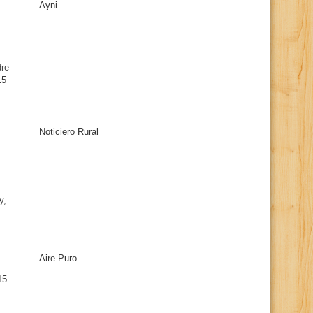
Ayni
s
dre
15
Noticiero Rural
y,
Aire Puro
15