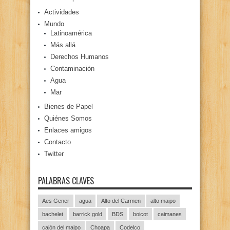
Actividades
Mundo
Latinoamérica
Más allá
Derechos Humanos
Contaminación
Agua
Mar
Bienes de Papel
Quiénes Somos
Enlaces amigos
Contacto
Twitter
PALABRAS CLAVES
Aes Gener
agua
Alto del Carmen
alto maipo
bachelet
barrick gold
BDS
boicot
caimanes
cajón del maipo
Choapa
Codelco