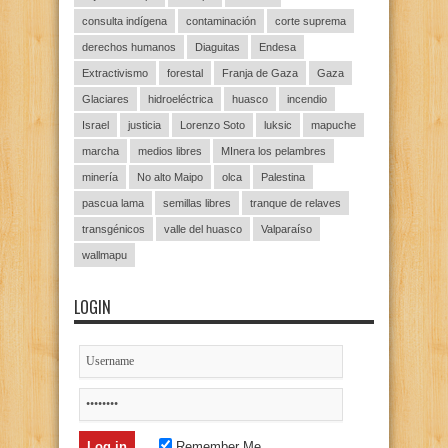
consulta indígena
contaminación
corte suprema
derechos humanos
Diaguitas
Endesa
Extractivismo
forestal
Franja de Gaza
Gaza
Glaciares
hidroeléctrica
huasco
incendio
Israel
justicia
Lorenzo Soto
luksic
mapuche
marcha
medios libres
MInera los pelambres
minería
No alto Maipo
olca
Palestina
pascua lama
semillas libres
tranque de relaves
transgénicos
valle del huasco
Valparaíso
wallmapu
LOGIN
Remember Me