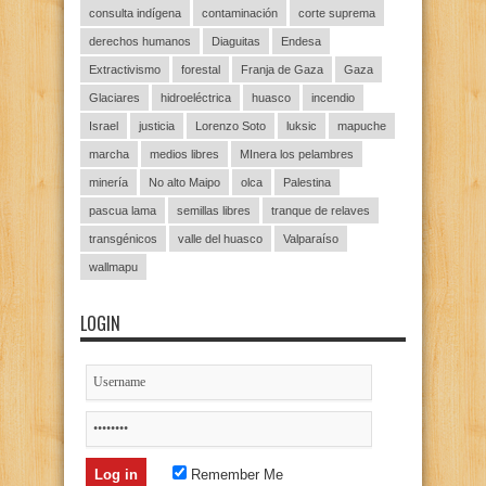
consulta indígena
contaminación
corte suprema
derechos humanos
Diaguitas
Endesa
Extractivismo
forestal
Franja de Gaza
Gaza
Glaciares
hidroeléctrica
huasco
incendio
Israel
justicia
Lorenzo Soto
luksic
mapuche
marcha
medios libres
MInera los pelambres
minería
No alto Maipo
olca
Palestina
pascua lama
semillas libres
tranque de relaves
transgénicos
valle del huasco
Valparaíso
wallmapu
LOGIN
Remember Me