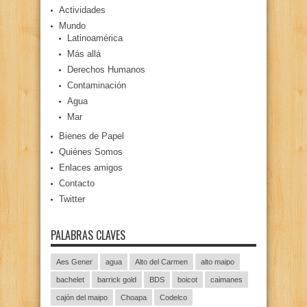
Actividades
Mundo
Latinoamérica
Más allá
Derechos Humanos
Contaminación
Agua
Mar
Bienes de Papel
Quiénes Somos
Enlaces amigos
Contacto
Twitter
PALABRAS CLAVES
Aes Gener
agua
Alto del Carmen
alto maipo
bachelet
barrick gold
BDS
boicot
caimanes
cajón del maipo
Choapa
Codelco