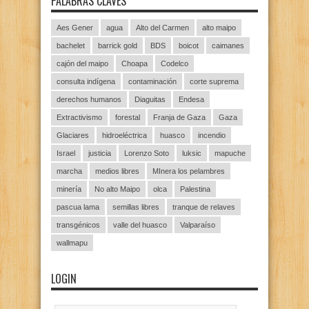
PALABRAS CLAVES
Aes Gener
agua
Alto del Carmen
alto maipo
bachelet
barrick gold
BDS
boicot
caimanes
cajón del maipo
Choapa
Codelco
consulta indígena
contaminación
corte suprema
derechos humanos
Diaguitas
Endesa
Extractivismo
forestal
Franja de Gaza
Gaza
Glaciares
hidroeléctrica
huasco
incendio
Israel
justicia
Lorenzo Soto
luksic
mapuche
marcha
medios libres
MInera los pelambres
minería
No alto Maipo
olca
Palestina
pascua lama
semillas libres
tranque de relaves
transgénicos
valle del huasco
Valparaíso
wallmapu
LOGIN