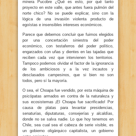
minera Pucobre ¿Qué es esto, por qué tanto
proyecto en este valle, que antes fuera pulmón del
norte chico? No se puede explicar, sino con la
lógica de una invasión violenta producto de
egoístas e insensibles intereses económicos.
Parece que debemos concluir que fuimos elegidos
por una concertación siniestra del poder
económico, con testaferros del poder político,
engarzados con uñas y dientes en las tajadas que
reciben cada vez que intervienen los territorios.
Tampoco podemos olvidar el factor de la ignorancia
de los ambiciosos y a la vez incautos y
desclasados campesinos, que si bien no son
todos, pero sí la mayoría.
O sea, el Choapa fue vendido, por esta máquina de
psicópatas armados en contra de la naturaleza y
sus ecosistemas ¡El Choapa fue sacrificado! Por
causa de platas para levantar presidencias,
senaturías, diputaturas, consejerías y alcaldías,
donde no se salva nadie. Lo que hoy tenemos en
Chile, sea cual sea el cabeza de serie visible, es
un gobierno oligárquico capitalista, un gobierno