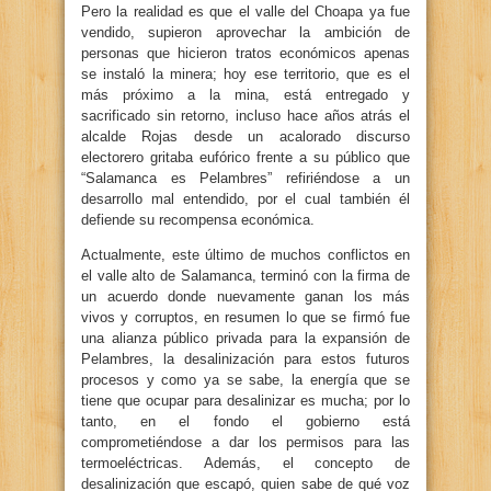
Pero la realidad es que el valle del Choapa ya fue
vendido, supieron aprovechar la ambición de
personas que hicieron tratos económicos apenas
se instaló la minera; hoy ese territorio, que es el
más próximo a la mina, está entregado y
sacrificado sin retorno, incluso hace años atrás el
alcalde Rojas desde un acalorado discurso
electorero gritaba eufórico frente a su público que
“Salamanca es Pelambres” refiriéndose a un
desarrollo mal entendido, por el cual también él
defiende su recompensa económica.
Actualmente, este último de muchos conflictos en
el valle alto de Salamanca, terminó con la firma de
un acuerdo donde nuevamente ganan los más
vivos y corruptos, en resumen lo que se firmó fue
una alianza público privada para la expansión de
Pelambres, la desalinización para estos futuros
procesos y como ya se sabe, la energía que se
tiene que ocupar para desalinizar es mucha; por lo
tanto, en el fondo el gobierno está
comprometiéndose a dar los permisos para las
termoeléctricas. Además, el concepto de
desalinización que escapó, quien sabe de qué voz