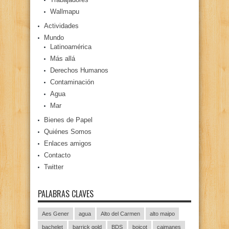
Wallmapu
Actividades
Mundo
Latinoamérica
Más allá
Derechos Humanos
Contaminación
Agua
Mar
Bienes de Papel
Quiénes Somos
Enlaces amigos
Contacto
Twitter
PALABRAS CLAVES
Aes Gener
agua
Alto del Carmen
alto maipo
bachelet
barrick gold
BDS
boicot
caimanes