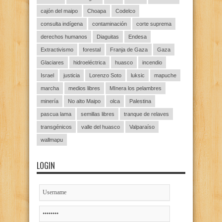
cajón del maipo
Choapa
Codelco
consulta indígena
contaminación
corte suprema
derechos humanos
Diaguitas
Endesa
Extractivismo
forestal
Franja de Gaza
Gaza
Glaciares
hidroeléctrica
huasco
incendio
Israel
justicia
Lorenzo Soto
luksic
mapuche
marcha
medios libres
MInera los pelambres
minería
No alto Maipo
olca
Palestina
pascua lama
semillas libres
tranque de relaves
transgénicos
valle del huasco
Valparaíso
wallmapu
LOGIN