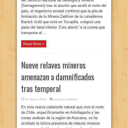
del Servicio Nacional de Geología y Minería
(Sernageomin) tras el aluvión que azotó el norte del
país, el organismo estatal confirmó que la pila de
lixiviación de la Minera Zaldívar de la canadiense
Barrick Gold que está en Tocopilla, colapsó una
parte del talud inferior. Esto afectó “a la correa que
transporta al ...
Read More »
Nueve relaves mineros
amenazan a damnificados
tras temporal
27 March, 2015
Leave a comment
En esta nueva catástrofe natural que vive el norte
de Chile, específicamente en Antofagasta y las
zonas andinas de la región de Atacama, se ha
ocultado la tóxica presencia de relaves mineros