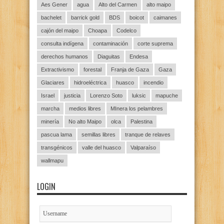
Aes Gener
agua
Alto del Carmen
alto maipo
bachelet
barrick gold
BDS
boicot
caimanes
cajón del maipo
Choapa
Codelco
consulta indígena
contaminación
corte suprema
derechos humanos
Diaguitas
Endesa
Extractivismo
forestal
Franja de Gaza
Gaza
Glaciares
hidroeléctrica
huasco
incendio
Israel
justicia
Lorenzo Soto
luksic
mapuche
marcha
medios libres
MInera los pelambres
minería
No alto Maipo
olca
Palestina
pascua lama
semillas libres
tranque de relaves
transgénicos
valle del huasco
Valparaíso
wallmapu
LOGIN