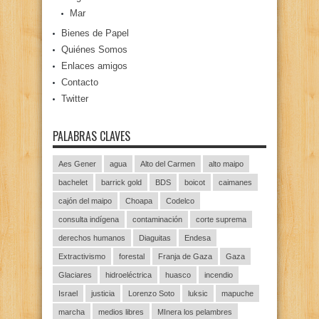
Mar
Bienes de Papel
Quiénes Somos
Enlaces amigos
Contacto
Twitter
PALABRAS CLAVES
Aes Gener
agua
Alto del Carmen
alto maipo
bachelet
barrick gold
BDS
boicot
caimanes
cajón del maipo
Choapa
Codelco
consulta indígena
contaminación
corte suprema
derechos humanos
Diaguitas
Endesa
Extractivismo
forestal
Franja de Gaza
Gaza
Glaciares
hidroeléctrica
huasco
incendio
Israel
justicia
Lorenzo Soto
luksic
mapuche
marcha
medios libres
MInera los pelambres