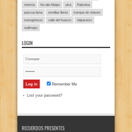
minería
No alto Maipo
olca
Palestina
pascua lama
semillas libres
tranque de relaves
transgénicos
valle del huasco
Valparaíso
wallmapu
LOGIN
Remember Me
Lost your password?
RECUERDOS PRESENTES