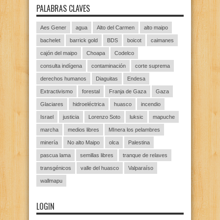
PALABRAS CLAVES
Aes Gener
agua
Alto del Carmen
alto maipo
bachelet
barrick gold
BDS
boicot
caimanes
cajón del maipo
Choapa
Codelco
consulta indígena
contaminación
corte suprema
derechos humanos
Diaguitas
Endesa
Extractivismo
forestal
Franja de Gaza
Gaza
Glaciares
hidroeléctrica
huasco
incendio
Israel
justicia
Lorenzo Soto
luksic
mapuche
marcha
medios libres
MInera los pelambres
minería
No alto Maipo
olca
Palestina
pascua lama
semillas libres
tranque de relaves
transgénicos
valle del huasco
Valparaíso
wallmapu
LOGIN