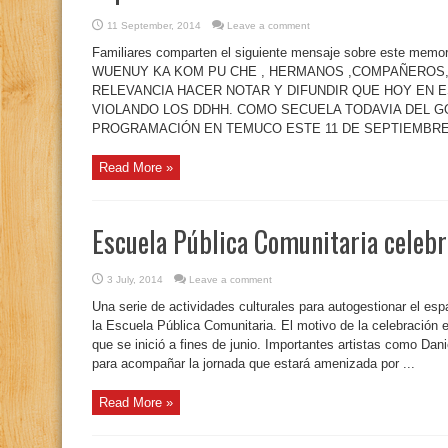
11 September, 2014
Leave a comment
Familiares comparten el siguiente mensaje sobre este mem
WUENUY KA KOM PU CHE , HERMANOS ,COMPAÑEROS
RELEVANCIA HACER NOTAR Y DIFUNDIR QUE HOY EN 
VIOLANDO LOS DDHH. COMO SECUELA TODAVIA DEL GOLP
PROGRAMACIÓN EN TEMUCO ESTE 11 DE SEPTIEMBR
Read More »
Escuela Pública Comunitaria celebr
3 July, 2014
Leave a comment
Una serie de actividades culturales para autogestionar el esp
la Escuela Pública Comunitaria. El motivo de la celebración e
que se inició a fines de junio. Importantes artistas como Dan
para acompañar la jornada que estará amenizada por ...
Read More »