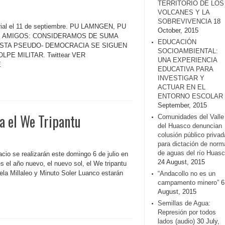
TERRITORIO DE LOS
VOLCANES Y LA
SOBREVIVENCIA
18
orial el 11 de septiembre. PU LAMNGEN, PU
October, 2015
, AMIGOS: CONSIDERAMOS DE SUMA
EDUCACIÓN
ESTA PSEUDO- DEMOCRACIA SE SIGUEN
SOCIOAMBIENTAL:
E MILITAR. Twittear VER
UNA EXPERIENCIA
E
EDUCATIVA PARA
INVESTIGAR Y
ACTUAR EN EL
ENTORNO ESCOLAR
September, 2015
a el We Tripantu
Comunidades del Valle
del Huasco denuncian
colusión público privad
para dictación de norm
de aguas del río Huasc
acio se realizarán este domingo 6 de julio en
24 August, 2015
s el año nuevo, el nuevo sol, el We tripantu
iela Millaleo y Minuto Soler Luanco estarán
“Andacollo no es un
campamento minero”
6
August, 2015
Semillas de Agua:
Represión por todos
lados (audio)
30 July,