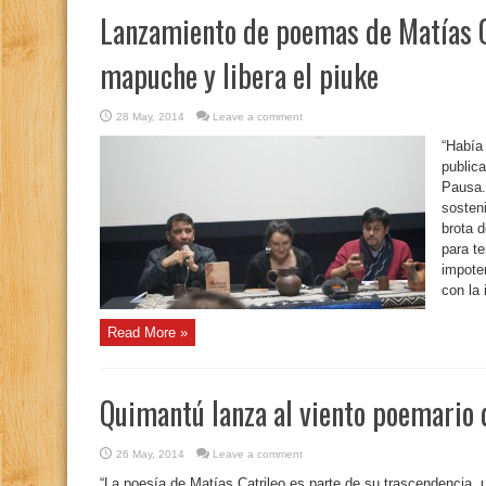
Lanzamiento de poemas de Matías Ca
mapuche y libera el piuke
28 May, 2014
Leave a comment
“Había
public
Pausa.
sosteni
brota d
para te
impoten
con la 
Read More »
Quimantú lanza al viento poemario 
26 May, 2014
Leave a comment
“La poesía de Matías Catrileo es parte de su trascendencia,