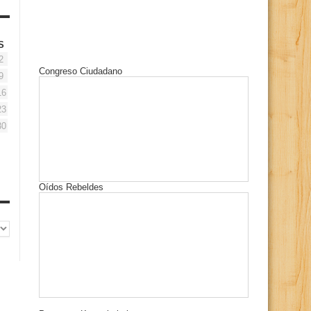
S
2
Congreso Ciudadano
9
16
23
30
Oídos Rebeldes