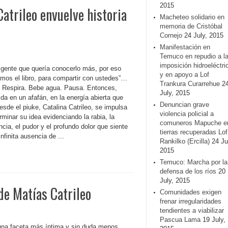
2015
trileo envuelve historia
Macheteo solidario en
memoria de Cristóbal
Cornejo
24 July, 2015
Manifestación en
Temuco en repudio a l
imposición hidroeléctri
 gente que quería conocerlo más, por eso
y en apoyo a Lof
amos el libro, para compartir con ustedes”…
Trankura Curarrehue
2
 Respira. Bebe agua. Pausa. Entonces,
July, 2015
da en un afafán, en la energía abierta que
Denuncian grave
esde el piuke, Catalina Catrileo, se impulsa
violencia policial a
rminar su idea evidenciando la rabia, la
comuneros Mapuche e
cia, el pudor y el profundo dolor que siente
tierras recuperadas Lof
infinita ausencia de ...
Rankilko (Ercilla)
24 Ju
2015
Temuco: Marcha por la
defensa de los ríos
20
July, 2015
de Matías Catrileo
Comunidades exigen
frenar irregularidades
tendientes a viabilizar
Pascua Lama
19 July,
 una faceta más íntima y sin duda menos