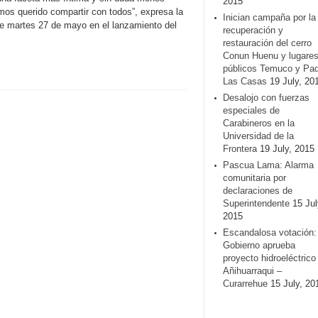
2015
mos querido compartir con todos”, expresa la
Inician campaña por la
ste martes 27 de mayo en el lanzamiento del
recuperación y
restauración del cerro
Conun Huenu y lugare
públicos Temuco y Pa
Las Casas
19 July, 20
Desalojo con fuerzas
especiales de
Carabineros en la
Universidad de la
Frontera
19 July, 2015
Pascua Lama: Alarma
comunitaria por
declaraciones de
Superintendente
15 Jul
2015
Escandalosa votación:
Gobierno aprueba
proyecto hidroeléctrico
Añihuarraqui –
Curarrehue
15 July, 20