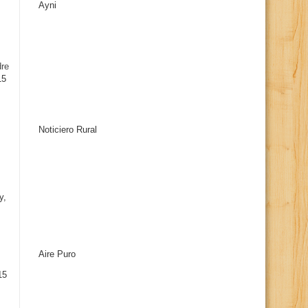
Ayni
s
dre
15
Noticiero Rural
y,
Aire Puro
15