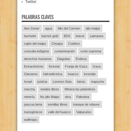
Twitter
PALABRAS CLAVES
Aes Gener
agua
Alto del Carmen
alto maipo
bachelet
barrick gold
BDS
boicot
caimanes
cajón del maipo
Choapa
Codelco
consulta indígena
contaminación
corte suprema
derechos humanos
Diaguitas
Endesa
Extractivismo
forestal
Franja de Gaza
Gaza
Glaciares
hidroeléctrica
huasco
incendio
Israel
justicia
Lorenzo Soto
luksic
mapuche
marcha
medios libres
MInera los pelambres
minería
No alto Maipo
olca
Palestina
pascua lama
semillas libres
tranque de relaves
transgénicos
valle del huasco
Valparaíso
wallmapu