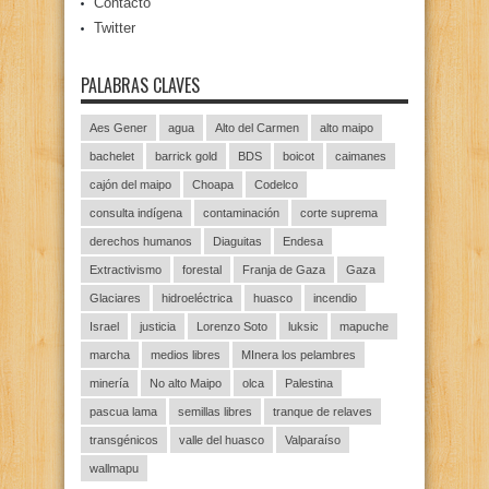
Contacto
Twitter
PALABRAS CLAVES
Aes Gener
agua
Alto del Carmen
alto maipo
bachelet
barrick gold
BDS
boicot
caimanes
cajón del maipo
Choapa
Codelco
consulta indígena
contaminación
corte suprema
derechos humanos
Diaguitas
Endesa
Extractivismo
forestal
Franja de Gaza
Gaza
Glaciares
hidroeléctrica
huasco
incendio
Israel
justicia
Lorenzo Soto
luksic
mapuche
marcha
medios libres
MInera los pelambres
minería
No alto Maipo
olca
Palestina
pascua lama
semillas libres
tranque de relaves
transgénicos
valle del huasco
Valparaíso
wallmapu