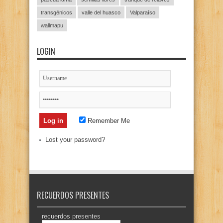
transgénicos
valle del huasco
Valparaíso
wallmapu
LOGIN
Remember Me
Lost your password?
RECUERDOS PRESENTES
recuerdos presentes