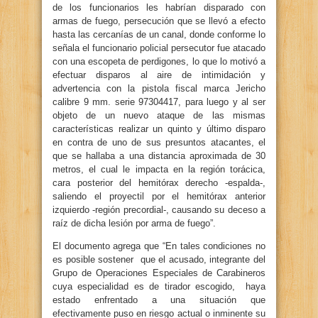
de los funcionarios les habrían disparado con
armas de fuego, persecución que se llevó a efecto
hasta las cercanías de un canal, donde conforme lo
señala el funcionario policial persecutor fue atacado
con una escopeta de perdigones, lo que lo motivó a
efectuar disparos al aire de intimidación y
advertencia con la pistola fiscal marca Jericho
calibre 9 mm. serie 97304417, para luego y al ser
objeto de un nuevo ataque de las mismas
características realizar un quinto y último disparo
en contra de uno de sus presuntos atacantes, el
que se hallaba a una distancia aproximada de 30
metros, el cual le impacta en la región torácica,
cara posterior del hemitórax derecho -espalda-,
saliendo el proyectil por el hemitórax anterior
izquierdo -región precordial-, causando su deceso a
raíz de dicha lesión por arma de fuego”.
El documento agrega que “En tales condiciones no
es posible sostener que el acusado, integrante del
Grupo de Operaciones Especiales de Carabineros
cuya especialidad es de tirador escogido, haya
estado enfrentado a una situación que
efectivamente puso en riesgo actual o inminente su