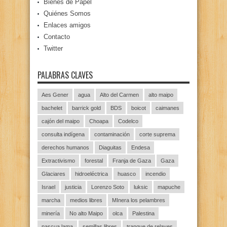
Bienes de Papel
Quiénes Somos
Enlaces amigos
Contacto
Twitter
PALABRAS CLAVES
Aes Gener
agua
Alto del Carmen
alto maipo
bachelet
barrick gold
BDS
boicot
caimanes
cajón del maipo
Choapa
Codelco
consulta indígena
contaminación
corte suprema
derechos humanos
Diaguitas
Endesa
Extractivismo
forestal
Franja de Gaza
Gaza
Glaciares
hidroeléctrica
huasco
incendio
Israel
justicia
Lorenzo Soto
luksic
mapuche
marcha
medios libres
MInera los pelambres
minería
No alto Maipo
olca
Palestina
pascua lama
semillas libres
tranque de relaves