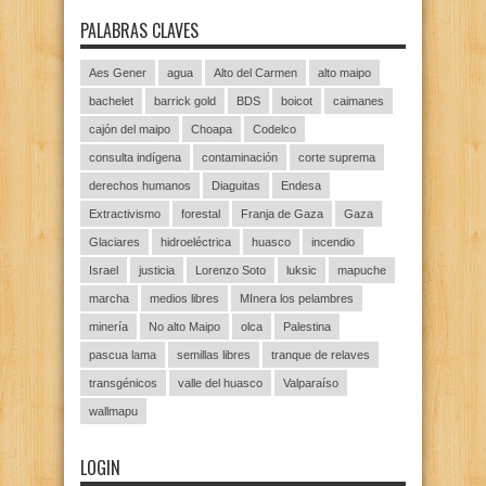
PALABRAS CLAVES
Aes Gener
agua
Alto del Carmen
alto maipo
bachelet
barrick gold
BDS
boicot
caimanes
cajón del maipo
Choapa
Codelco
consulta indígena
contaminación
corte suprema
derechos humanos
Diaguitas
Endesa
Extractivismo
forestal
Franja de Gaza
Gaza
Glaciares
hidroeléctrica
huasco
incendio
Israel
justicia
Lorenzo Soto
luksic
mapuche
marcha
medios libres
MInera los pelambres
minería
No alto Maipo
olca
Palestina
pascua lama
semillas libres
tranque de relaves
transgénicos
valle del huasco
Valparaíso
wallmapu
LOGIN