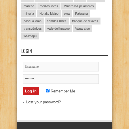
marcha
medios libres
MInera los pelambres
minería
No alto Maipo
olca
Palestina
pascua lama
semillas libres
tranque de relaves
transgénicos
valle del huasco
Valparaíso
wallmapu
LOGIN
Remember Me
Lost your password?