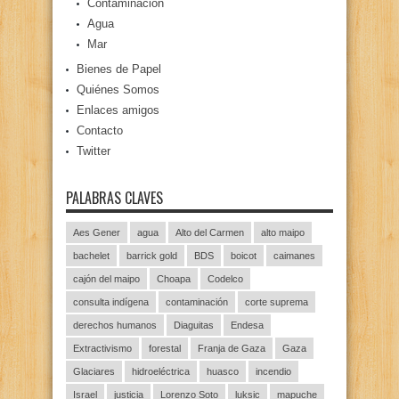
Contaminación
Agua
Mar
Bienes de Papel
Quiénes Somos
Enlaces amigos
Contacto
Twitter
PALABRAS CLAVES
Aes Gener
agua
Alto del Carmen
alto maipo
bachelet
barrick gold
BDS
boicot
caimanes
cajón del maipo
Choapa
Codelco
consulta indígena
contaminación
corte suprema
derechos humanos
Diaguitas
Endesa
Extractivismo
forestal
Franja de Gaza
Gaza
Glaciares
hidroeléctrica
huasco
incendio
Israel
justicia
Lorenzo Soto
luksic
mapuche