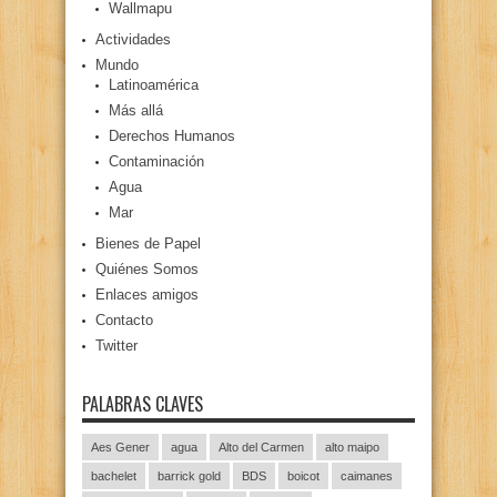
Wallmapu
Actividades
Mundo
Latinoamérica
Más allá
Derechos Humanos
Contaminación
Agua
Mar
Bienes de Papel
Quiénes Somos
Enlaces amigos
Contacto
Twitter
PALABRAS CLAVES
Aes Gener
agua
Alto del Carmen
alto maipo
bachelet
barrick gold
BDS
boicot
caimanes