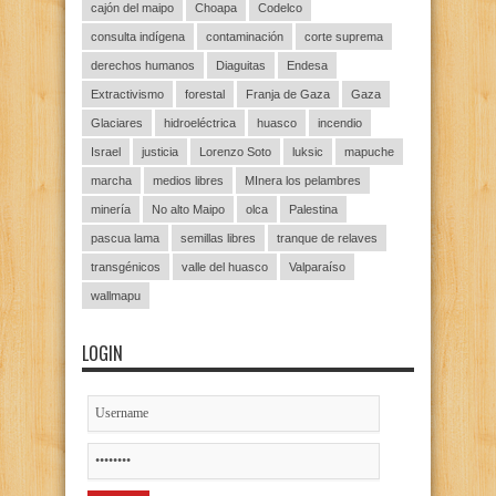
cajón del maipo
Choapa
Codelco
consulta indígena
contaminación
corte suprema
derechos humanos
Diaguitas
Endesa
Extractivismo
forestal
Franja de Gaza
Gaza
Glaciares
hidroeléctrica
huasco
incendio
Israel
justicia
Lorenzo Soto
luksic
mapuche
marcha
medios libres
MInera los pelambres
minería
No alto Maipo
olca
Palestina
pascua lama
semillas libres
tranque de relaves
transgénicos
valle del huasco
Valparaíso
wallmapu
LOGIN