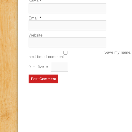
Name
*
Email
*
Website
Save my name, e
next time I comment.
9
−
five
=