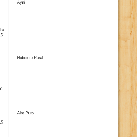
Ayni
s
dre
15
Noticiero Rural
y,
Aire Puro
15