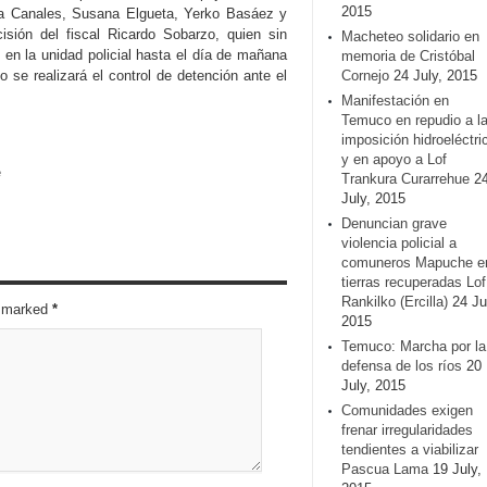
2015
ía Canales, Susana Elgueta, Yerko Basáez y
cisión del fiscal Ricardo Sobarzo, quien sin
Macheteo solidario en
 en la unidad policial hasta el día de mañana
memoria de Cristóbal
 se realizará el control de detención ante el
Cornejo
24 July, 2015
Manifestación en
Temuco en repudio a l
imposición hidroeléctri
y en apoyo a Lof
e
Trankura Curarrehue
2
July, 2015
Denuncian grave
violencia policial a
comuneros Mapuche e
tierras recuperadas Lof
Rankilko (Ercilla)
24 Ju
re marked
*
2015
Temuco: Marcha por la
defensa de los ríos
20
July, 2015
Comunidades exigen
frenar irregularidades
tendientes a viabilizar
Pascua Lama
19 July,