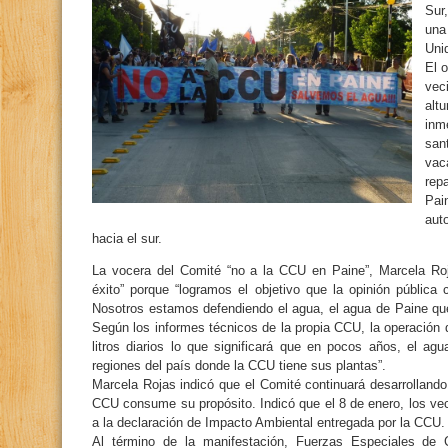
Sur
una
Uni
El o
vec
altu
inm
san
vac
rep
Pa
aut
hacia el sur.
La vocera del Comité “no a la CCU en Paine”, Marcela Roj
éxito” porque “logramos el objetivo que la opinión pública 
Nosotros estamos defendiendo el agua, el agua de Paine qu
Según los informes técnicos de la propia CCU, la operación d
litros diarios lo que significará que en pocos años, el ag
regiones del país donde la CCU tiene sus plantas”.
Marcela Rojas indicó que el Comité continuará desarrollando
CCU consume su propósito. Indicó que el 8 de enero, los ve
a la declaración de Impacto Ambiental entregada por la CCU.
Al término de la manifestación, Fuerzas Especiales de C