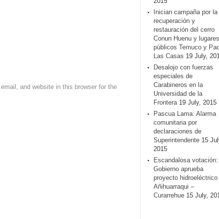
2015
Inician campaña por la
recuperación y
restauración del cerro
Conun Huenu y lugare
públicos Temuco y Pa
Las Casas
19 July, 20
Desalojo con fuerzas
especiales de
Carabineros en la
mail, and website in this browser for the
Universidad de la
Frontera
19 July, 2015
Pascua Lama: Alarma
comunitaria por
declaraciones de
Superintendente
15 Jul
2015
Escandalosa votación:
Gobierno aprueba
proyecto hidroeléctrico
Añihuarraqui –
Curarrehue
15 July, 20