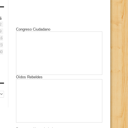
S
2
Congreso Ciudadano
9
16
23
30
Oídos Rebeldes