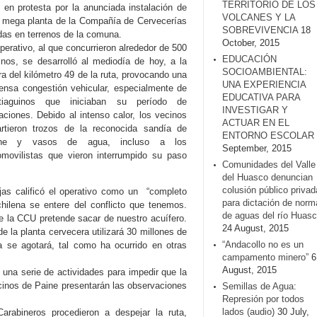
TERRITORIO DE LOS
, en protesta por la anunciada instalación de
VOLCANES Y LA
 mega planta de la Compañía de Cervecerías
SOBREVIVENCIA
18
das en terrenos de la comuna.
October, 2015
perativo, al que concurrieron alrededor de 500
EDUCACIÓN
inos, se desarrolló al mediodía de hoy, a la
SOCIOAMBIENTAL:
ra del kilómetro 49 de la ruta, provocando una
UNA EXPERIENCIA
ensa congestión vehicular, especialmente de
EDUCATIVA PARA
tiaguinos que iniciaban su período de
INVESTIGAR Y
aciones. Debido al intenso calor, los vecinos
ACTUAR EN EL
artieron trozos de la reconocida sandía de
ENTORNO ESCOLAR
ine y vasos de agua, incluso a los
September, 2015
omovilistas que vieron interrumpido su paso
Comunidades del Valle
del Huasco denuncian
colusión público privad
as calificó el operativo como un “completo
para dictación de norm
chilena se entere del conflicto que tenemos.
de aguas del río Huasc
e la CCU pretende sacar de nuestro acuífero.
24 August, 2015
e la planta cervecera utilizará 30 millones de
“Andacollo no es un
ua se agotará, tal como ha ocurrido en otras
campamento minero”
6
August, 2015
 una serie de actividades para impedir que la
cinos de Paine presentarán las observaciones
Semillas de Agua:
Represión por todos
lados (audio)
30 July,
arabineros procedieron a despejar la ruta,