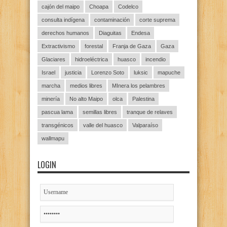
cajón del maipo
Choapa
Codelco
consulta indígena
contaminación
corte suprema
derechos humanos
Diaguitas
Endesa
Extractivismo
forestal
Franja de Gaza
Gaza
Glaciares
hidroeléctrica
huasco
incendio
Israel
justicia
Lorenzo Soto
luksic
mapuche
marcha
medios libres
MInera los pelambres
minería
No alto Maipo
olca
Palestina
pascua lama
semillas libres
tranque de relaves
transgénicos
valle del huasco
Valparaíso
wallmapu
LOGIN