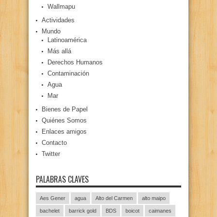
Wallmapu
Actividades
Mundo
Latinoamérica
Más allá
Derechos Humanos
Contaminación
Agua
Mar
Bienes de Papel
Quiénes Somos
Enlaces amigos
Contacto
Twitter
PALABRAS CLAVES
Aes Gener
agua
Alto del Carmen
alto maipo
bachelet
barrick gold
BDS
boicot
caimanes