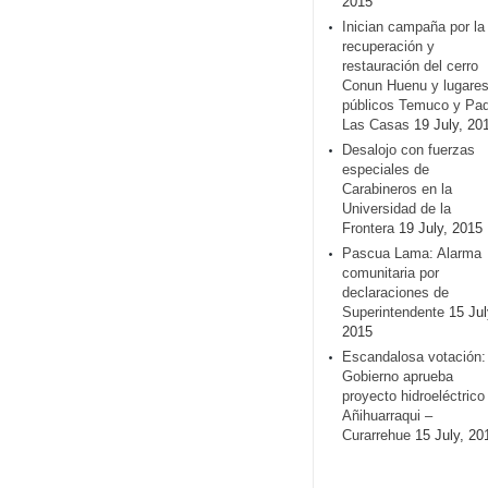
2015
Inician campaña por la
recuperación y
restauración del cerro
Conun Huenu y lugare
públicos Temuco y Pa
Las Casas
19 July, 20
Desalojo con fuerzas
especiales de
Carabineros en la
Universidad de la
Frontera
19 July, 2015
Pascua Lama: Alarma
comunitaria por
declaraciones de
Superintendente
15 Jul
2015
Escandalosa votación:
Gobierno aprueba
proyecto hidroeléctrico
Añihuarraqui –
Curarrehue
15 July, 20