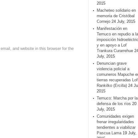
2015
Macheteo solidario en
memoria de Cristóbal
Cornejo
24 July, 2015
Manifestación en
Temuco en repudio a l
imposición hidroeléctri
y en apoyo a Lof
mail, and website in this browser for the
Trankura Curarrehue
2
July, 2015
Denuncian grave
violencia policial a
comuneros Mapuche e
tierras recuperadas Lof
Rankilko (Ercilla)
24 Ju
2015
Temuco: Marcha por la
defensa de los ríos
20
July, 2015
Comunidades exigen
frenar irregularidades
tendientes a viabilizar
Pascua Lama
19 July,