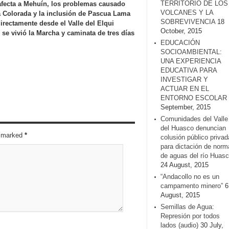
TERRITORIO DE LOS
afecta a Mehuín, los problemas causado
VOLCANES Y LA
 Colorada y la inclusión de Pascua Lama
SOBREVIVENCIA
18
irectamente desde el Valle del Elqui
October, 2015
e vivió la Marcha y caminata de tres días
EDUCACIÓN
SOCIOAMBIENTAL:
UNA EXPERIENCIA
EDUCATIVA PARA
INVESTIGAR Y
ACTUAR EN EL
ENTORNO ESCOLAR
September, 2015
Comunidades del Valle
del Huasco denuncian
re marked
*
colusión público privad
para dictación de norm
de aguas del río Huasc
24 August, 2015
“Andacollo no es un
campamento minero”
6
August, 2015
Semillas de Agua:
Represión por todos
lados (audio)
30 July,