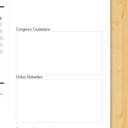
S
2
Congreso Ciudadano
9
16
23
30
Oídos Rebeldes