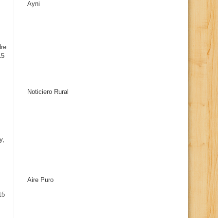
Ayni
s
dre
15
Noticiero Rural
y,
Aire Puro
15