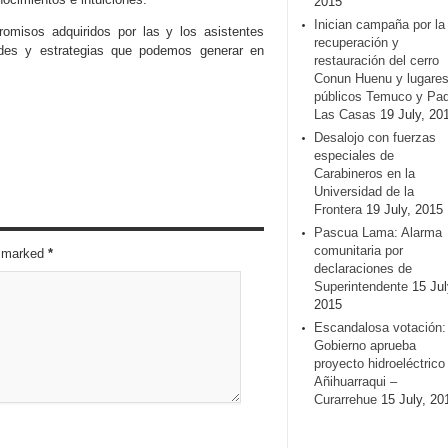
2015
Inician campaña por la
romisos adquiridos por las y los asistentes
recuperación y
ades y estrategias que podemos generar en
restauración del cerro
Conun Huenu y lugare
públicos Temuco y Pa
Las Casas
19 July, 20
Desalojo con fuerzas
especiales de
Carabineros en la
Universidad de la
Frontera
19 July, 2015
Pascua Lama: Alarma
comunitaria por
re marked
*
declaraciones de
Superintendente
15 Jul
2015
Escandalosa votación:
Gobierno aprueba
proyecto hidroeléctrico
Añihuarraqui –
Curarrehue
15 July, 20