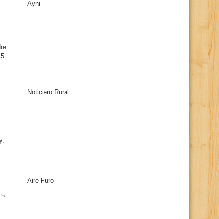
Ayni
s
dre
15
Noticiero Rural
y,
Aire Puro
15