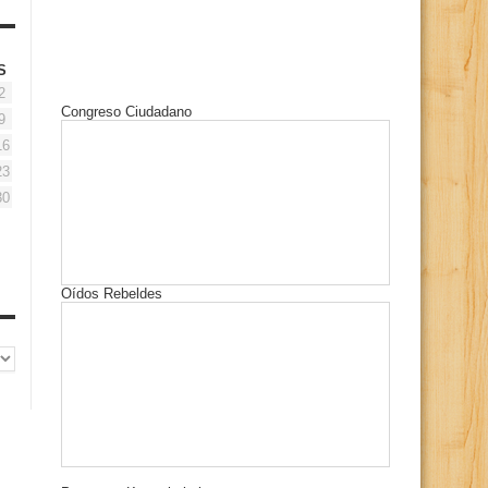
S
2
Congreso Ciudadano
9
16
23
30
Oídos Rebeldes