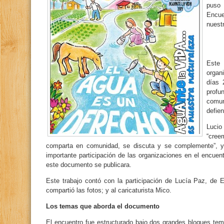
puso 
Encue
nuest
Este
organ
días 
profu
comu
defien
Lucio
“cre
comparta en comunidad, se discuta y se complemente”, y 
importante participación de las organizaciones en el encuen
este documento se publicara.
Este trabajo contó con la participación de Lucía Paz, de E
compartió las fotos; y al caricaturista Mico.
Los temas que aborda el documento
El encuentro fue estructurado bajo dos grandes bloques temá