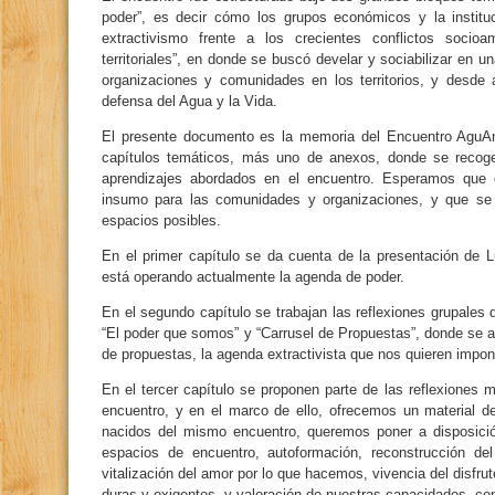
poder”, es decir cómo los grupos económicos y la instituci
extractivismo frente a los crecientes conflictos socioa
territoriales”, en donde se buscó develar y sociabilizar en
organizaciones y comunidades en los territorios, y desde 
defensa del Agua y la Vida.
El presente documento es la memoria del Encuentro AguAnt
capítulos temáticos, más uno de anexos, donde se recoge
aprendizajes abordados en el encuentro. Esperamos que e
insumo para las comunidades y organizaciones, y que se
espacios posibles.
En el primer capítulo se da cuenta de la presentación de
está operando actualmente la agenda de poder.
En el segundo capítulo se trabajan las reflexiones grupales q
“El poder que somos” y “Carrusel de Propuestas”, donde se a
de propuestas, la agenda extractivista que nos quieren impon
En el tercer capítulo se proponen parte de las reflexiones
encuentro, y en el marco de ello, ofrecemos un material d
nacidos del mismo encuentro, queremos poner a disposición
espacios de encuentro, autoformación, reconstrucción del t
vitalización del amor por lo que hacemos, vivencia del disfru
duras y exigentes, y valoración de nuestras capacidades, con