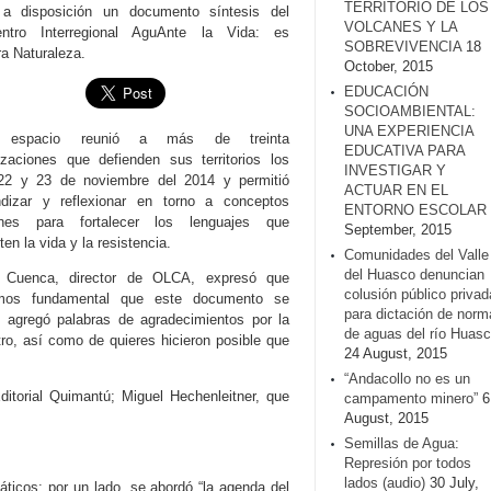
TERRITORIO DE LOS
a disposición un documento síntesis del
VOLCANES Y LA
ntro Interregional AguAnte la Vida: es
SOBREVIVENCIA
18
ra Naturaleza.
October, 2015
EDUCACIÓN
SOCIOAMBIENTAL:
UNA EXPERIENCIA
 espacio reunió a más de treinta
EDUCATIVA PARA
izaciones que defienden sus territorios los
INVESTIGAR Y
22 y 23 de noviembre del 2014 y permitió
ACTUAR EN EL
ndizar y reflexionar en torno a conceptos
ENTORNO ESCOLAR
nes para fortalecer los lenguajes que
September, 2015
ten la vida y la resistencia.
Comunidades del Valle
del Huasco denuncian
 Cuenca, director de OLCA, expresó que
colusión público privad
emos fundamental que este documento se
para dictación de norm
agregó palabras de agradecimientos por la
de aguas del río Huasc
tro, así como de quieres hicieron posible que
24 August, 2015
“Andacollo no es un
ditorial Quimantú; Miguel Hechenleitner, que
campamento minero”
6
August, 2015
Semillas de Agua:
Represión por todos
lados (audio)
30 July,
ticos: por un lado, se abordó “la agenda del