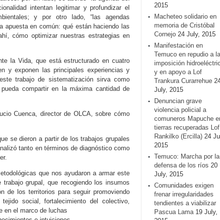
2015
onalidad intentan legitimar y profundizar el
Macheteo solidario en
mbientales; y por otro lado, “las agendas
memoria de Cristóbal
 una apuesta en común: qué están haciendo las
Cornejo
24 July, 2015
ahí, cómo optimizar nuestras estrategias en
Manifestación en
Temuco en repudio a l
e la Vida, que está estructurado en cuatro
imposición hidroeléctri
n y exponen las principales experiencias y
y en apoyo a Lof
ste trabajo de sistematización sirva como
Trankura Curarrehue
2
 pueda compartir en la máxima cantidad de
July, 2015
Denuncian grave
violencia policial a
 Lucio Cuenca, director de OLCA, sobre cómo
comuneros Mapuche e
tierras recuperadas Lof
Rankilko (Ercilla)
24 Ju
ue se dieron a partir de los trabajos grupales
2015
nalizó tanto en términos de diagnóstico como
Temuco: Marcha por la
er.
defensa de los ríos
20
 metodológicas que nos ayudaron a armar este
July, 2015
e trabajo grupal, que recogiendo los insumos
Comunidades exigen
 de los territorios para seguir promoviendo
frenar irregularidades
ejido social, fortalecimiento del colectivo,
tendientes a viabilizar
te en el marco de luchas
Pascua Lama
19 July,
ocimientos e intuiciones.