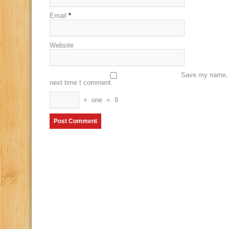
Email
*
Website
Save my name, e
next time I comment.
+
one
=
9