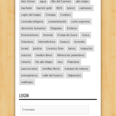
Aes Gener
agua
Alto del Carmen
alto maipo
bachelet
barrick gold
BDS
boicot
caimanes
cajón del maipo
Choapa
Codelco
consulta indígena
contaminación
corte suprema
derechos humanos
Diaguitas
Endesa
Extractivismo
forestal
Franja de Gaza
Gaza
Glaciares
hidroeléctrica
huasco
incendio
Israel
justicia
Lorenzo Soto
luksic
mapuche
marcha
medios libres
MInera los pelambres
minería
No alto Maipo
olca
Palestina
pascua lama
semillas libres
tranque de relaves
transgénicos
valle del huasco
Valparaíso
wallmapu
LOGIN