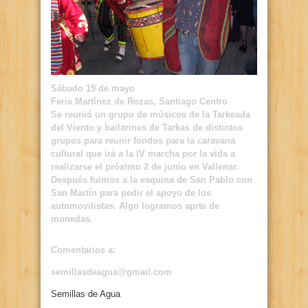
Sábado 19 de mayo
Feria Martínez de Rozas, Santiago Centro
Se reunió un grupo de músicos de la Tarkeada
del Viento y bailarines de Tarkas de distintos
grupos para reunir fondos para la caravana
cultural que irá a la IV marcha por la vida a
realizarse el próximo 2 de junio en Vallenar.
Después fuimos a la esquina de San Pablo con
San Martín para pedir el apoyo de los
automovilistas.
Algo logramos aprte de
monedas.
Comentarios a:
semillasdeagua@gmail.com
Semillas de Agua