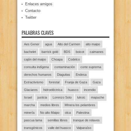
Enlaces amigos
Contacto
Twitter
PALABRAS CLAVES
Aes Gener
agua
Alto del Carmen
alto maipo
bachelet
barrick gold
BDS
boicot
caimanes
cajón del maipo
Choapa
Codelco
consulta indígena
contaminación
corte suprema
derechos humanos
Diaguitas
Endesa
Extractivismo
forestal
Franja de Gaza
Gaza
Glaciares
hidroeléctrica
huasco
incendio
Israel
justicia
Lorenzo Soto
luksic
mapuche
marcha
medios libres
MInera los pelambres
minería
No alto Maipo
olca
Palestina
pascua lama
semillas libres
tranque de relaves
transgénicos
valle del huasco
Valparaíso