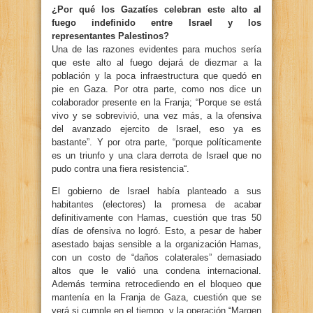
¿Por qué los Gazatíes celebran este alto al
fuego indefinido entre Israel y los
representantes Palestinos?
Una de las razones evidentes para muchos sería
que este alto al fuego dejará de diezmar a la
población y la poca infraestructura que quedó en
pie en Gaza. Por otra parte, como nos dice un
colaborador presente en la Franja; “Porque se está
vivo y se sobrevivió, una vez más, a la ofensiva
del avanzado ejercito de Israel, eso ya es
bastante”. Y por otra parte, “porque políticamente
es un triunfo y una clara derrota de Israel que no
pudo contra una fiera resistencia“.
El gobierno de Israel había planteado a sus
habitantes (electores) la promesa de acabar
definitivamente con Hamas, cuestión que tras 50
días de ofensiva no logró. Esto, a pesar de haber
asestado bajas sensible a la organización Hamas,
con un costo de “daños colaterales” demasiado
altos que le valió una condena internacional.
Además termina retrocediendo en el bloqueo que
mantenía en la Franja de Gaza, cuestión que se
verá si cumple en el tiempo, y la operación “Margen