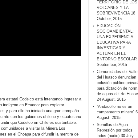
TERRITORIO DE LOS
VOLCANES Y LA
SOBREVIVENCIA
18
October, 2015
EDUCACIÓN
SOCIOAMBIENTAL:
UNA EXPERIENCIA
EDUCATIVA PARA
INVESTIGAR Y
ACTUAR EN EL
ENTORNO ESCOLAR
September, 2015
Comunidades del Valle
del Huasco denuncian
colusión público privad
para dictación de norm
de aguas del río Huasc
era estatal Codelco está intentando ingresar a
24 August, 2015
rio indígena en Ecuador para explotar
“Andacollo no es un
les y para ello ha iniciado una gran campaña
campamento minero”
6
u nto con los gobiernos chileno y ecuatoriano
August, 2015
fundir que Codelco en Chile es sustentable.
Semillas de Agua:
a comunidades a visitar la Minera Los
Represión por todos
res en el Choapa para difundir la mentira de
lados (audio)
30 July,