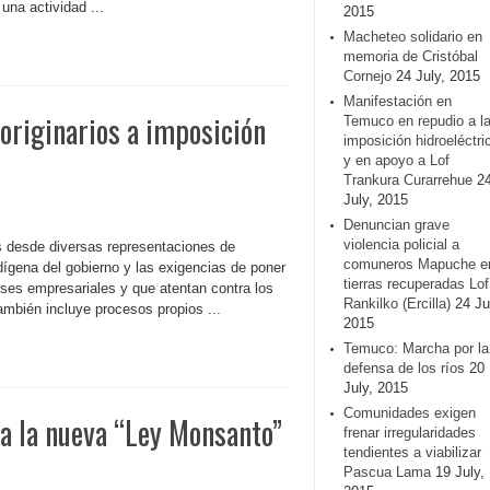
una actividad ...
2015
Macheteo solidario en
memoria de Cristóbal
Cornejo
24 July, 2015
Manifestación en
originarios a imposición
Temuco en repudio a l
imposición hidroeléctri
y en apoyo a Lof
Trankura Curarrehue
2
July, 2015
Denuncian grave
violencia policial a
s desde diversas representaciones de
comuneros Mapuche e
dígena del gobierno y las exigencias de poner
tierras recuperadas Lof
reses empresariales y que atentan contra los
Rankilko (Ercilla)
24 Ju
ambién incluye procesos propios ...
2015
Temuco: Marcha por la
defensa de los ríos
20
July, 2015
Comunidades exigen
a la nueva “Ley Monsanto”
frenar irregularidades
tendientes a viabilizar
Pascua Lama
19 July,