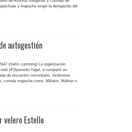
isterio de Asuntos Indígenas y Consejo de
 quechuas y mapuche exigió la derogación del
 de autogestión
 2647 (metro cumming) La organización
meli (4º)Ipanentü Yagel, a compartir un
rnada de encuentro comunitario, tendremos
be, comida mapuche como: Millokin, Mültrün o
r velero Estelle