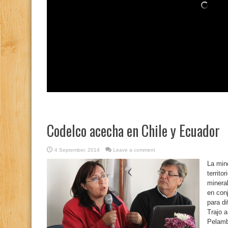
Codelco acecha en Chile y Ecuador
4 September, 2014
Leave a comment
La min
territo
minera
en conj
para di
Trajo 
Pelamb