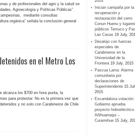
2015
as y de profesionales del agro y la salud se
Inician campaña por la
idades, Agroecología y Políticas Públicas”.
recuperación y
 campesinas, mediante consultas
restauración del cerro
ultura orgánica” señala la conclusión general
Conun Huenu y lugare
públicos Temuco y Pa
Las Casas
19 July, 20
Desalojo con fuerzas
especiales de
Carabineros en la
detenidos en el Metro Los
Universidad de la
Frontera
19 July, 2015
Pascua Lama: Alarma
comunitaria por
declaraciones de
Superintendente
15 Jul
2015
ue alcanza los $700 en hora punta, la
roes para protestar. No es la primera vez que
Escandalosa votación:
detenidos y no solo con Carabineros de Chile
Gobierno aprueba
proyecto hidroeléctrico
Añihuarraqui –
Curarrehue
15 July, 20