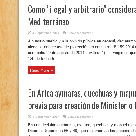
Como “ilegal y arbitrario” consider
Mediterráneo
4 September, 2014
Leave a comment
A nuestro pueblo y a la opinión pública en general, declaramos 
alegatos del recurso de protección en causa rol Nº 159-2014 
con fecha 29 de agosto de 2014. Twittear 1) Exigimos que s
128 de fecha 6 ...
Read More »
En Arica aymaras, quechuas y mapu
previa para creación de Ministerio 
4 September, 2014
Leave a comment
En una decisión autónoma, aymara, quechuas y mapuche en A
Decretos Supremos 66 y 40, que reglamentan los proceso de 