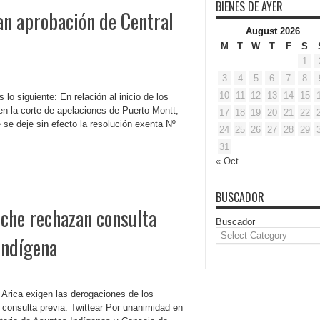
BIENES DE AYER
an aprobación de Central
August 2026
M
T
W
T
F
S
1
3
4
5
6
7
8
10
11
12
13
14
15
lo siguiente: En relación al inicio de los
en la corte de apelaciones de Puerto Montt,
17
18
19
20
21
22
e deje sin efecto la resolución exenta Nº
24
25
26
27
28
29
31
« Oct
BUSCADOR
che rechazan consulta
Buscador
Indígena
rica exigen las derogaciones de los
consulta previa. Twittear Por unanimidad en