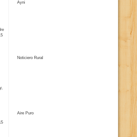
Ayni
s
dre
15
Noticiero Rural
y,
Aire Puro
15