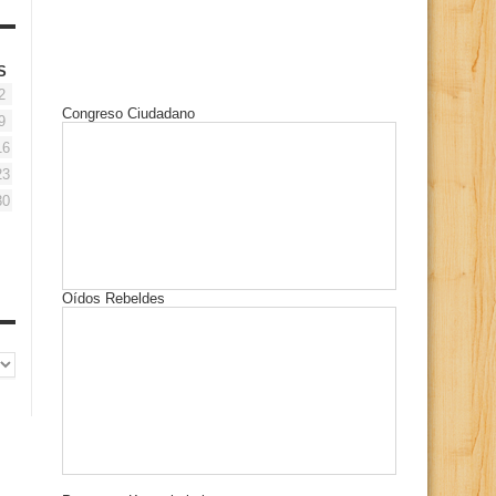
S
2
Congreso Ciudadano
9
16
23
30
Oídos Rebeldes