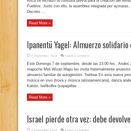
Arica se rechazó la consulta previa para la creación del Min
Pueblos. Junto con ello, la asamblea integrada por aymaras,
Decreto ...
Read More »
Ipanentü Yagel: Almuerzo solidario
4 September, 2014
Leave a comment
Este Domingo 7 de septiembre, desde las 13.00 hrs., Andes
mapuche Meli Wixan Mapu les invita fraternalmente anuestro 
almuerzo familiar de autogestión. Twittear En esta nueva jo
música en vivo (trova y música latinoamericana), danza ára
Katuto, Iwiñkofke (sopaipillas ...
Read More »
Israel pierde otra vez: debe devolve
4 September, 2014
Leave a comment