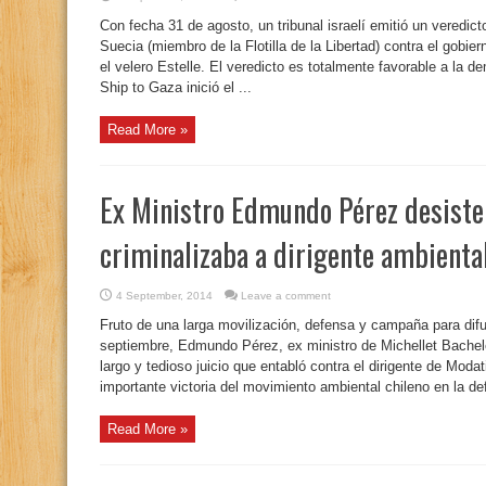
Con fecha 31 de agosto, un tribunal israelí emitió un veredic
Suecia (miembro de la Flotilla de la Libertad) contra el gobie
el velero Estelle. El veredicto es totalmente favorable a la
Ship to Gaza inició el ...
Read More »
Ex Ministro Edmundo Pérez desiste 
criminalizaba a dirigente ambienta
4 September, 2014
Leave a comment
Fruto de una larga movilización, defensa y campaña para difund
septiembre, Edmundo Pérez, ex ministro de Michellet Bachele
largo y tedioso juicio que entabló contra el dirigente de Mod
importante victoria del movimiento ambiental chileno en la def
Read More »