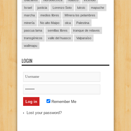
Glaciares
hidroeléctrica
huasco
incendio
Israel
justicia
Lorenzo Soto
luksic
mapuche
marcha
medios libres
MInera los pelambres
minería
No alto Maipo
olca
Palestina
pascua lama
semillas libres
tranque de relaves
transgénicos
valle del huasco
Valparaíso
wallmapu
LOGIN
Remember Me
Lost your password?