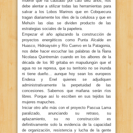
muerte que ha causado por casi diez años, nos
debe alentar a utilizar todas las herramientas para
salvar a los Lobos Marinos que en Cobquecura
tragan diariamente los riles de la celulosa y que en
Mehuín las olas se dividen producto de las
estrategias sociales de la papelera.
Empezar el año aplazando la construcción de
proyectos energéticos como Punta Alcalde en
Huasco, Hidroaysén y Río Cuervo en la Patagonia,
nos debe hacer escuchar las palabras de la Ñana
Nicolasa Quintremán cuando en los albores de la
década de los 90 gritaba en mapudungún que el
agua no se represa, que su territorio no se inunda
ni tiene dueño… aunque hoy sean los europeos
Endesa y Enel quienes se adjudiquen
administrativamente la perpetuidad de las
concesiones. Sabemos que mañana serán ríos
libres. Porque así lo escriben en sus tejidos las
mujeres mapuches.
Iniciar otro año más con el proyecto Pascua Lama
paralizado, anunciando su retraso, su
aplazamiento, su no construcción es
definitivamente solo la evidencia de la capacidad
de organización, resistencia y lucha de la gente