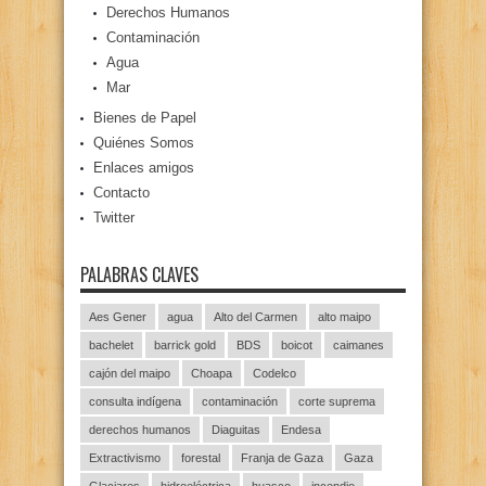
Derechos Humanos
Contaminación
Agua
Mar
Bienes de Papel
Quiénes Somos
Enlaces amigos
Contacto
Twitter
PALABRAS CLAVES
Aes Gener
agua
Alto del Carmen
alto maipo
bachelet
barrick gold
BDS
boicot
caimanes
cajón del maipo
Choapa
Codelco
consulta indígena
contaminación
corte suprema
derechos humanos
Diaguitas
Endesa
Extractivismo
forestal
Franja de Gaza
Gaza