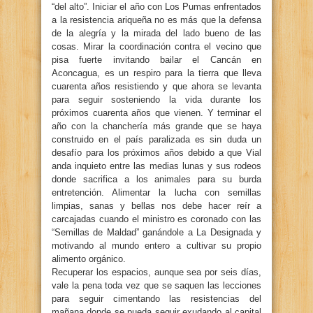
“del alto”. Iniciar el año con Los Pumas enfrentados
a la resistencia ariqueña no es más que la defensa
de la alegría y la mirada del lado bueno de las
cosas. Mirar la coordinación contra el vecino que
pisa fuerte invitando bailar el Cancán en
Aconcagua, es un respiro para la tierra que lleva
cuarenta años resistiendo y que ahora se levanta
para seguir sosteniendo la vida durante los
próximos cuarenta años que vienen. Y terminar el
año con la chanchería más grande que se haya
construido en el país paralizada es sin duda un
desafío para los próximos años debido a que Vial
anda inquieto entre las medias lunas y sus rodeos
donde sacrifica a los animales para su burda
entretención. Alimentar la lucha con semillas
limpias, sanas y bellas nos debe hacer reír a
carcajadas cuando el ministro es coronado con las
“Semillas de Maldad” ganándole a La Designada y
motivando al mundo entero a cultivar su propio
alimento orgánico.
Recuperar los espacios, aunque sea por seis días,
vale la pena toda vez que se saquen las lecciones
para seguir cimentando las resistencias del
mañana donde se pueda seguir exudando al capital