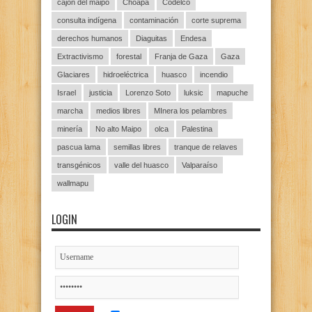
cajón del maipo
Choapa
Codelco
consulta indígena
contaminación
corte suprema
derechos humanos
Diaguitas
Endesa
Extractivismo
forestal
Franja de Gaza
Gaza
Glaciares
hidroeléctrica
huasco
incendio
Israel
justicia
Lorenzo Soto
luksic
mapuche
marcha
medios libres
MInera los pelambres
minería
No alto Maipo
olca
Palestina
pascua lama
semillas libres
tranque de relaves
transgénicos
valle del huasco
Valparaíso
wallmapu
LOGIN