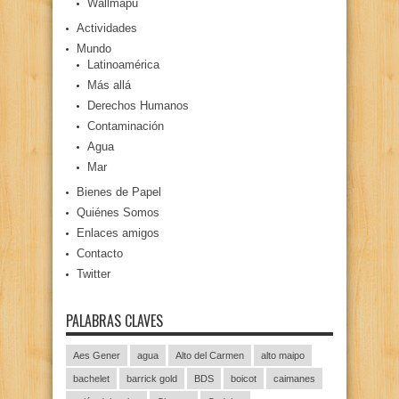
Wallmapu
Actividades
Mundo
Latinoamérica
Más allá
Derechos Humanos
Contaminación
Agua
Mar
Bienes de Papel
Quiénes Somos
Enlaces amigos
Contacto
Twitter
PALABRAS CLAVES
Aes Gener
agua
Alto del Carmen
alto maipo
bachelet
barrick gold
BDS
boicot
caimanes