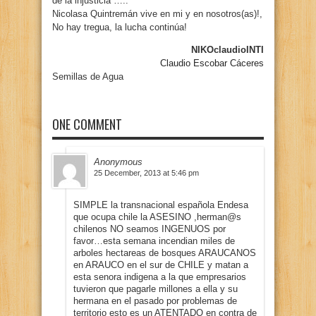
de la injusticia …..
Nicolasa Quintremán vive en mi y en nosotros(as)!,
No hay tregua, la lucha continúa!
NIKOclaudioINTI
Claudio Escobar Cáceres
Semillas de Agua
ONE COMMENT
Anonymous
25 December, 2013 at 5:46 pm
SIMPLE la transnacional española Endesa
que ocupa chile la ASESINO ,herman@s
chilenos NO seamos INGENUOS por
favor…esta semana incendian miles de
arboles hectareas de bosques ARAUCANOS
en ARAUCO en el sur de CHILE y matan a
esta senora indigena a la que empresarios
tuvieron que pagarle millones a ella y su
hermana en el pasado por problemas de
territorio esto es un ATENTADO en contra de