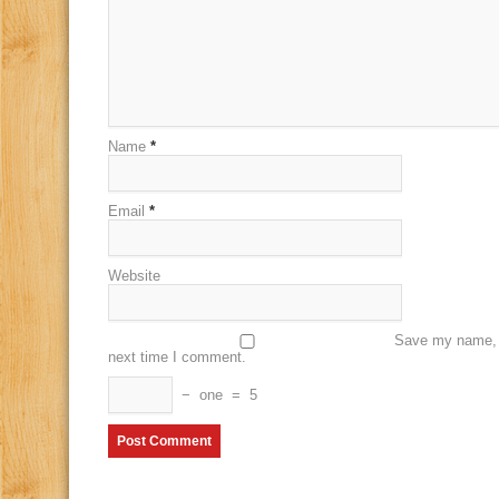
Name
*
Email
*
Website
Save my name, e
next time I comment.
−
one
=
5