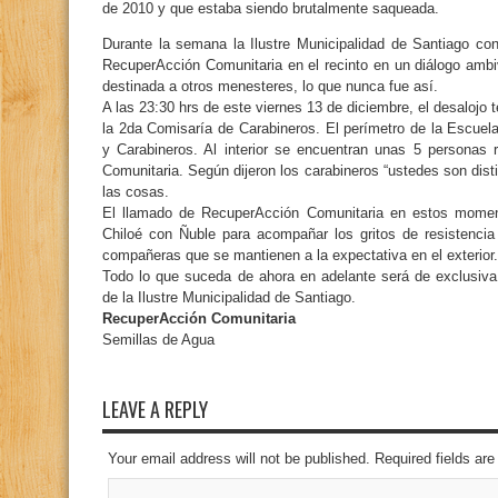
de 2010 y que estaba siendo brutalmente saqueada.
Durante la semana la Ilustre Municipalidad de Santiago co
RecuperAcción Comunitaria en el recinto en un diálogo amb
destinada a otros menesteres, lo que nunca fue así.
A las 23:30 hrs de este viernes 13 de diciembre, el desalojo 
la 2da Comisaría de Carabineros. El perímetro de la Escue
y Carabineros. Al interior se encuentran unas 5 personas 
Comunitaria. Según dijeron los carabineros “ustedes son distin
las cosas.
El llamado de RecuperAcción Comunitaria en estos momento
Chiloé con Ñuble para acompañar los gritos de resistenc
compañeras que se mantienen a la expectativa en el exterior.
Todo lo que suceda de ahora en adelante será de exclusiva
de la Ilustre Municipalidad de Santiago.
RecuperAcción Comunitaria
Semillas de Agua
LEAVE A REPLY
Your email address will not be published. Required fields a