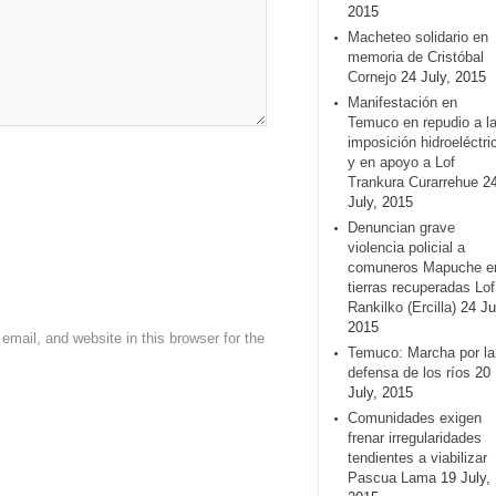
2015
Macheteo solidario en
memoria de Cristóbal
Cornejo
24 July, 2015
Manifestación en
Temuco en repudio a l
imposición hidroeléctri
y en apoyo a Lof
Trankura Curarrehue
2
July, 2015
Denuncian grave
violencia policial a
comuneros Mapuche e
tierras recuperadas Lof
Rankilko (Ercilla)
24 Ju
2015
mail, and website in this browser for the
Temuco: Marcha por la
defensa de los ríos
20
July, 2015
Comunidades exigen
frenar irregularidades
tendientes a viabilizar
Pascua Lama
19 July,