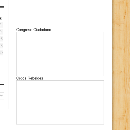
S
2
Congreso Ciudadano
9
16
23
30
Oídos Rebeldes