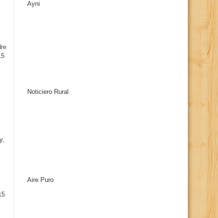
Ayni
s
dre
15
Noticiero Rural
y,
Aire Puro
15