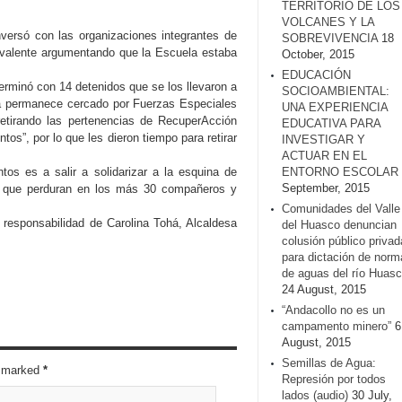
TERRITORIO DE LOS
VOLCANES Y LA
nversó con las organizaciones integrantes de
SOBREVIVENCIA
18
ivalente argumentando que la Escuela estaba
October, 2015
EDUCACIÓN
terminó con 14 detenidos que se los llevaron a
SOCIOAMBIENTAL:
la permanece cercado por Fuerzas Especiales
UNA EXPERIENCIA
retirando las pertenencias de RecuperAcción
EDUCATIVA PARA
tos”, por lo que les dieron tiempo para retirar
INVESTIGAR Y
ACTUAR EN EL
s es a salir a solidarizar a la esquina de
ENTORNO ESCOLAR
September, 2015
ia que perduran en los más 30 compañeros y
Comunidades del Valle
 responsabilidad de Carolina Tohá, Alcaldesa
del Huasco denuncian
colusión público privad
para dictación de norm
de aguas del río Huasc
24 August, 2015
“Andacollo no es un
campamento minero”
6
August, 2015
Semillas de Agua:
re marked
*
Represión por todos
lados (audio)
30 July,