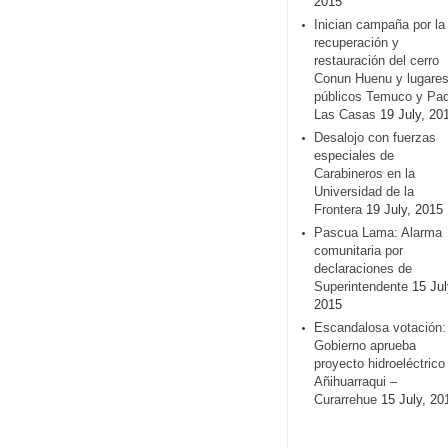
2015
Inician campaña por la
recuperación y
restauración del cerro
Conun Huenu y lugare
públicos Temuco y Pa
Las Casas
19 July, 20
Desalojo con fuerzas
especiales de
Carabineros en la
Universidad de la
Frontera
19 July, 2015
Pascua Lama: Alarma
comunitaria por
declaraciones de
Superintendente
15 Jul
2015
Escandalosa votación:
Gobierno aprueba
proyecto hidroeléctrico
Añihuarraqui –
Curarrehue
15 July, 20